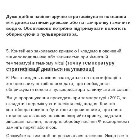
Дуже дрібне насіння зручно стратифікувати поклавши
між двома ватними дисками або на ганчірочку і змочити
водою. Обов'язково потрібно підтримувати вологість
обприскуючи з пульверизатора.
5. Контейнер закриваємо кришкою і кладемо в овочевий
ящик холодильника або залишаємо при кімнатній
(точну температуру
температурі в темному місці
стратифікації дивіться на упаковці)
.
6. Раз в тиждень насіння знаходяться на стратифікації в
холодильнику потрібно оглядати, при необхідності
обприскувати водою з пульверизатора та вилучати зіпсовані.
Якщо пророщування проходить при температурі +20°С, то
оглядати і перемішувати насіння слід щодня. Кришка
контейнера повинна бути трохи прочиненими, при появі
стороннього запаху повністю відкрийте кришку, видалите
зіпсовані насіння, повторіть обробку насіння Фітоспорином і
замініть перліт або пісок.
Слідкуйте за тим щоб не розвивалася пліснява. Якщо все ж