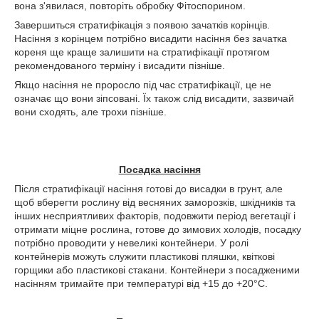
вона з'явилася, повторіть обробку Фітоспорином.
Завершиться стратифікація з появою зачатків корінців.
Насіння з корінцем потрібно висадити насіння без зачатка
кореня ще краще залишити на стратифікації протягом
рекомендованого терміну і висадити пізніше.
Якщо насіння не проросло під час стратифікації, це не
означає що вони зіпсовані. Їх також слід висадити, зазвичай
вони сходять, але трохи пізніше.
Посадка насіння
Після стратифікації насіння готові до висадки в грунт, але
щоб вберегти рослину від весняних заморозків, шкідників та
інших несприятливих факторів, подовжити період вегетації і
отримати міцне рослина, готове до зимових холодів, посадку
потрібно проводити у невеликі контейнери. У ролі
контейнерів можуть служити пластикові пляшки, квіткові
горщики або пластикові стакани. Контейнери з посадженими
насінням тримайте при температурі від +15 до +20°С.