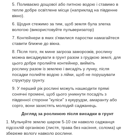
Поливаємо дощової або питною водою і ставимо в
тепле добре освітлене місце (наприклад на південне
вікно).
Щодня стежимо за тим, щоб земля була злегка
вологою (використовуйте пульверизатор)
Контейнери в яких з'явилися паростки намагайтеся
ставити ближче до вікна.
Після того, як мине загроза заморозків, рослину
можна висаджувати в грунт разом з грудкою землі, для
цього добре пролийте контейнер, вийміть
рослину разом із землею і висадіть у лунку, після
посадки полийте водою з лійки, щоб не порушувати
структуру грунту.
У перший рік рослині можуть нашкодити прямі
сонячні промені, щоб цього уникнути посадіть з
південної сторони "куліси" з кукурудзи, амаранту або
сорго, вони захистять молодий саджанець.
Догляд за рослиною
після висадки в грунт
1. Мульчуйте землю шаром 5-10 см навколо саджанця
підсохлій органікою (листя, трава без насіння, солома) це
збереже вологу навколо рослини.