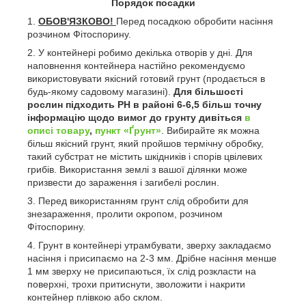
Порядок посадки
ОБОВ'ЯЗКОВО!
Перед посадкою обробити насіння
розчином Фітоспорину.
У контейнері робимо декілька отворів у дні. Для
наповнення контейнера настійно рекомендуємо
використовувати якісний готовий грунт (продається в
будь-якому садовому магазині).
Для більшості
рослин підходить РН в районі 6-6,5 більш точну
інформацію щодо вимог до грунту дивіться
в
описі товару
,
пункт «Ґрунт»
. Вибирайте як можна
більш якісний грунт, який пройшов термічну обробку,
такий субстрат не містить шкідників і спорів цвілевих
грибів. Використання землі з вашої ділянки може
призвести до зараження і загибелі рослин.
Перед використанням грунт слід обробити для
знезараження, пролити окропом, розчином
Фітоспорину.
Грунт в контейнері утрамбувати, зверху закладаємо
насіння і присипаємо на 2-3 мм. Дрібне насіння менше
1 мм зверху не присипаються, їх слід розкласти на
поверхні, трохи притиснути, зволожити і накрити
контейнер плівкою або склом.