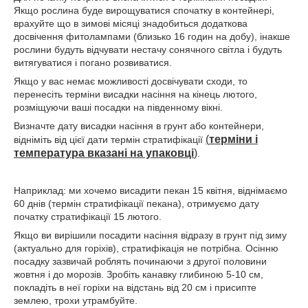
Якщо рослина буде вирощуватися спочатку в контейнері,
врахуйте що в зимові місяці знадобиться додаткова
досвічення фитолампами (близько 16 годин на добу), інакше
рослини будуть відчувати нестачу сонячного світла і будуть
витягуватися і погано розвиватися.
Якщо у вас немає можливості досвічувати сходи, то
перенесіть терміни висадки насіння на кінець лютого,
розміщуючи ваші посадки на південному вікні.
Визначте дату висадки насіння в грунт або контейнери,
(
терміни і
відніміть від цієї дати термін стратифікації
температура вказані на упаковці
)
.
Наприклад: ми хочемо висадити пекан 15 квітня, віднімаємо
60 днів (термін стратифікації пекана), отримуємо дату
початку стратифікації 15 лютого.
Якщо ви вирішили посадити насіння відразу в грунт під зиму
(актуально для горіхів), стратифікація не потрібна. Осінню
посадку зазвичай роблять починаючи з другої половини
жовтня і до морозів. Зробіть канавку глибиною 5-10 см,
покладіть в неї горіхи на відстань від 20 см і присипте
землею, трохи утрамбуйте.