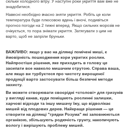
скільки холодного вітру. У наступні роки укриття вам вже не
знадобитися.
Навесні необхідно вчасно зняти укриття. Робіть це коли
температура буде плюсовою вдень і вночі, подивіться
прогноз погоди на 2 тижні вперед. Якщо сильних морозів не
очікується, то пора знімати укриття. Затягувати з цим не
варто, щоб не запріли бруньки.
ВАЖЛИВО: якщо у вас на ділянці помічені миші
,
є
ймовірність пошкодження кори укритих рослин.
Найпростіше рішення, яке приходить в голову це
засипати все навколо мишачим отрутою. Справа ваша,
але якщо ви турбуєтеся про чистоту вирощеної
продукції варто застосувати більш безпечні методи
захисту.
Ви можете створювати своєрідні
«
столові
»
для гризунів
у вигляді
канав
, куди поміщають рослинні залишки,
харчові відходи та іншу мишачу їжу, що відволікає
мишей від плодових дерев.
Найкраще
рішення — це
створити на ділянці "грядки Розума" які заповнюються
органікою, збільшують родючість грунту, накопичують
вологу і вирішують проблему мишей
.