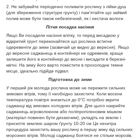
2. Не забувайте періодично поливати рослину з лійки-душ
(для збереження структури грунту) і пам'ятайте що зайвий
полив може бути також небезпечний, як і нестача вологи.
Літня посадка насіння
Якщо Ви посадили насіння влітку, то перед висадкою у
відкритий грунт переконайтеся що рослина встигне
одеревеніти до зими (зазвичай це видно до вересня). Якщо
до вересня саджанець в контейнері не одревенів, краще
залишити його в контейнері до весни і висадити в березні-
квітні. На зиму його варто помістити в прохолодне темне
місце, ідеально підійде підвал.
Підготовка до зими
У перший рік молода рослина може не пережити сильних
зимових вітрів, тому її необхідно захистити. Коли восени
температура повітря знизиться до 0°C потрібно вкрити
саджанці від зимових холодних вітрів. Для цього накрийте
саджанець агроволокном або поліпропіленовим мішком
(матеріал повинен бути дихаючим), укладіть на землю і
присипте землею шаром ґрунту 10-20 см Ця нехитра
процедура захистить вашу рослину в першу зиму від сильних
морозних вітрів. Молоді саджанці боятися не стільки морозів,