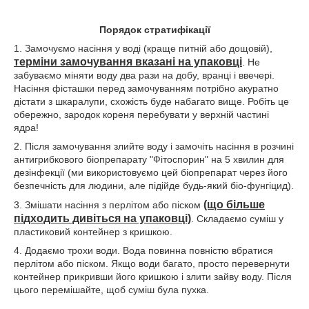
Порядок стратифікації
1. Замочуємо насіння у воді (краще питній або дощовій),
терміни замочування вказані на упаковці
. Не
забуваємо міняти воду два рази на добу, вранці і ввечері.
Насіння фісташки перед замочуванням потрібно акуратно
дістати з шкаралупи, схожість буде набагато вище. Робіть це
обережно, зародок кореня перебувати у верхній частині
ядра!
2. Після замочування злийте воду і замочіть насіння в розчині
антигрибкового біопрепарату "Фітоспорин" на 5 хвилин для
дезінфекції (ми використовуємо цей біопрепарат через його
безпечність для людини, але підійде будь-який біо-фунгіцид).
(що більше
3. Змішати насіння з перлітом або піском
підходить дивіться на упаковці)
. Складаємо суміш у
пластиковий контейнер з кришкою.
4. Додаємо трохи води. Вода повинна повністю вбратися
перлітом або піском. Якщо води багато, просто перевернути
контейнер прикривши його кришкою і злити зайву воду. Після
цього перемішайте, щоб суміш була пухка.