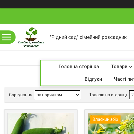
"Рідний сад" сімейний розсадник
Головна сторінка
Товари
Відгуки
Часті пи
Власний збір