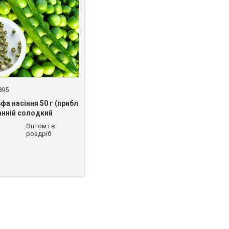
895
фа насіння 50 г (прибл
анній солодкий
Оптом і в
-54-74
роздріб