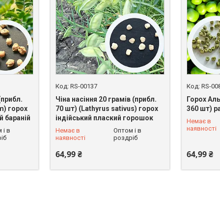
RS-00137
RS-00
(прибл.
Чіна насіння 20 грамів (прибл.
Горох Аль
um) горох
70 шт) (Lathyrus sativus) горох
360 шт) р
й бараній
індійський плаский горошок
Немає в
0 (800) 33-54-74
0 (800) 33
наявності
 і в
Немає в
Оптом і в
іб
наявності
роздріб
64,99 ₴
64,99 ₴