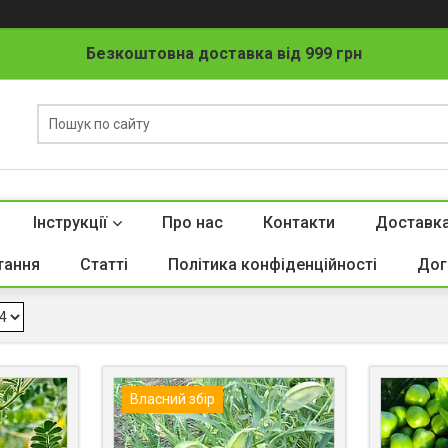
Безкоштовна доставка від 999 грн
Інструкції
Про нас
Контакти
Доставка
Насіння гороху
тання
Статті
Політика конфіденційності
Дог
Власний збір