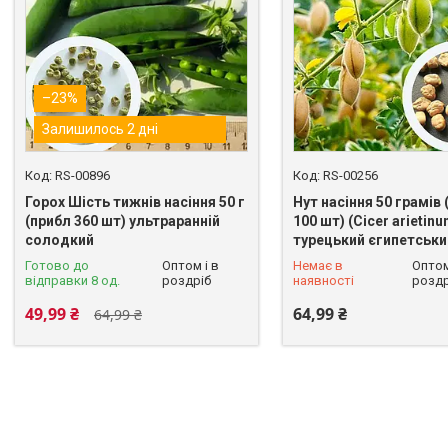
–23%
Залишилось 2 дні
RS-00896
RS-00256
Горох Шість тижнів насіння 50 г
Нут насіння 50 грамів 
(прибл 360 шт) ультраранній
100 шт) (Cicer arietin
солодкий
турецький єгипетськи
0 (800) 33-54-74
Готово до
Оптом і в
Немає в
Оптом
відправки 8 од.
роздріб
наявності
роздр
49,99 ₴
64,99 ₴
64,99 ₴