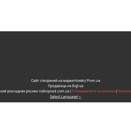
Сайт створений на маркетплейсі
Prom.ua
Продавець на Bigl.ua
"Рідний сад" сімейний розсадник рослин rodnoysad.com.ua |
Поскаржитися на контент
|
Політик
Select Language
▼