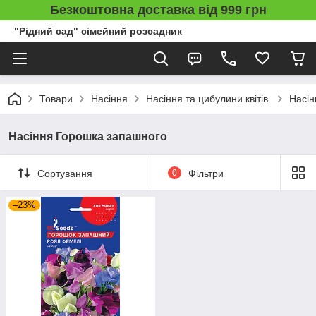
Безкоштовна доставка від 999 грн
"Рідний сад" сімейний розсадник
Товари
Насіння
Насіння та цибулини квітів.
Насін
Насіння Горошка запашного
Сортування
0
Фільтри
–23%