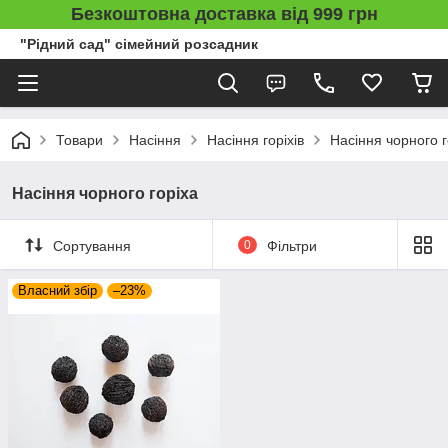
Безкоштовна доставка від 999 грн
"Рідний сад" сімейний розсадник
Товари
Насіння
Насіння горіхів
Насіння чорного г
Насіння чорного горіха
Сортування
0
Фільтри
Власний збір
–23%