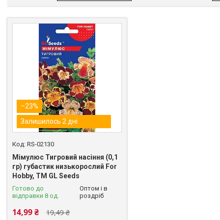
–23%
Залишилось 2 дні
RS-02130
Мімулюс Тигровий насіння (0,1
гр) губастик низькорослий For
Hobby, TM GL Seeds
Готово до
Оптом і в
відправки 8 од.
роздріб
14,99 ₴
19,49 ₴