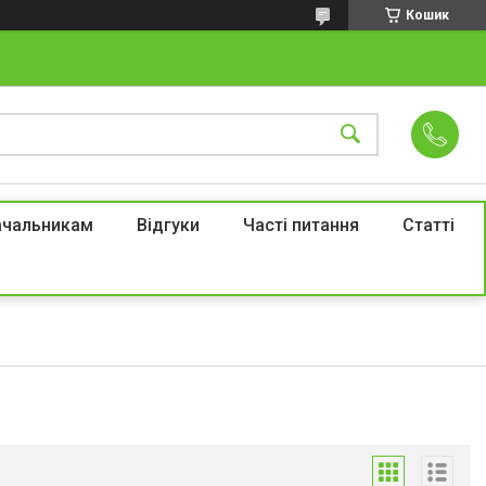
Кошик
ачальникам
Відгуки
Часті питання
Статті