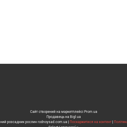
Сайт створений на маркетплейсі
Prom.ua
Продавець на Bigl.ua
"Рідний сад" сімейний розсадник рослин rodnoysad.com.ua |
Поскаржитися на контент
|
Політик