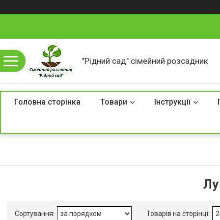
"Рідний сад" сімейний розсадник
Головна сторінка
Товари
Інструкції
Лу