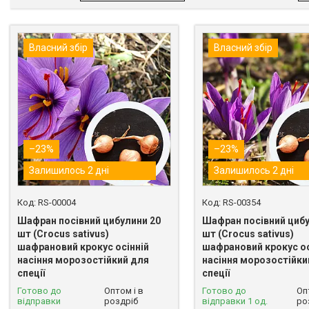
Власний збір
Власний збір
–23%
–23%
Залишилось 2 дні
Залишилось 2 дні
RS-00004
RS-00354
Шафран посівний цибулини 20
Шафран посівний цибу
шт (Crocus sativus)
шт (Crocus sativus)
шафрановий крокус осінній
шафрановий крокус ос
насіння морозостійкий для
насіння морозостійки
спеції
спеції
Готово до
Оптом і в
Готово до
Оп
відправки
роздріб
відправки 1 од.
ро