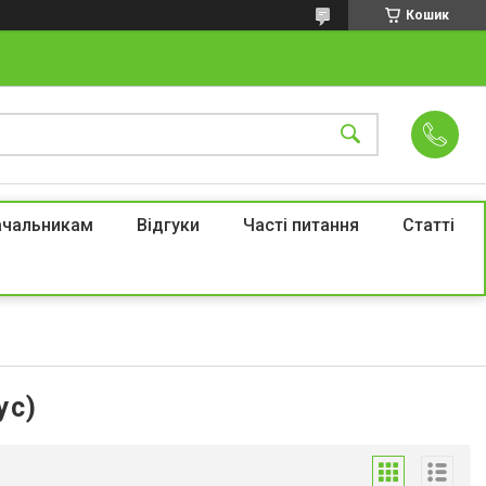
Кошик
ачальникам
Відгуки
Часті питання
Статті
ус)