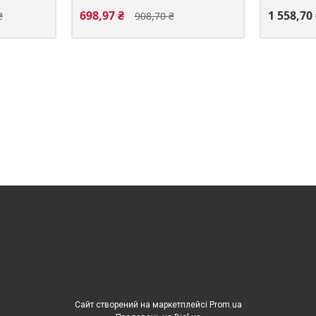
698,97 ₴
1 558,70
₴
908,70 ₴
Сайт створений на маркетплейсі
Prom.ua