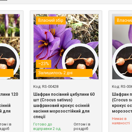
Власний збір
Власний
–23%
Залишилось 2 дні
RS-00428
RS-00
лини 120
Шафран посівний цибулини 60
Шафран п
шт (Crocus sativus)
(Crocus s
інній
шафрановий крокус осінній
крокус ос
й для
насіння морозостійкий для
морозості
спеції
Немає в
0 (800) 33
наявності
том і в
Готово до
Оптом і в
здріб
відправки 2 од.
роздріб