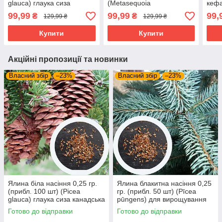
glauca) глаука сиза
(Metasequoia
кефа
канадська для
glyptostroboides)
ceph
99,99
99,99
99,
₴
₴
129,99 ₴
129,99 ₴
вирощування саджанців
китайська
виро
гліптостробусовидна для
Купити
Купити
саджанців
Акційні пропозиції та новинки
Власний збір
–23%
Власний збір
–23%
Ялина біла насіння 0,25 гр.
Ялина блакитна насіння 0,25
(прибл. 100 шт) (Picea
гр. (прибл. 50 шт) (Pīcea
glauca) глаука сиза канадська
pūngens) для вирощування
для вирощування саджанців
саджанців
Готово до відправки
Готово до відправки