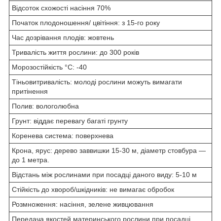
Відсоток схожості насіння 70%
Початок плодоношення/ цвітіння: з 15-го року
Час дозрівання плодів: жовтень
Тривалість життя рослини: до 300 років
Морозостійкість °C: -40
Тіньовитривалість: молоді рослини можуть вимагати
притінення
Полив: вологолюбна
Грунт: віддає перевагу багаті грунту
Коренева система: поверхнева
Крона, ярус: дерево заввишки 15-30 м, діаметр стовбура —
до 1 метра.
Відстань між рослинами при посадці даного виду: 5-10 м
Стійкість до хвороб/шкідників: не вимагає обробок
Розмноження: насіння, зелене живцювання
Передача якостей материнського рослини при посадці