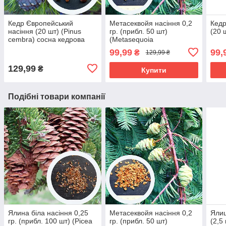
Кедр Європейський
Метасеквойя насіння 0,2
Кедр
насіння (20 шт) (Pinus
гр. (прибл. 50 шт)
(20 
cembra) сосна кедрова
(Metasequoia
glyptostroboides)
99,99
99,
₴
129,99 ₴
китайська
гліптостробусовидна для
129,99
₴
Купити
саджанців
Подібні товари компанії
Ялина біла насіння 0,25
Метасеквойя насіння 0,2
Ялиц
гр. (прибл. 100 шт) (Picea
гр. (прибл. 50 шт)
(2,5