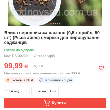
Ялина європейська насіння (0,5 г прибл. 50
шт) (Pícea ábies) смерека для вирощування
саджанців
Готово до відправки
Код: RS-00239
Опт і роздріб
99,99
₴
129,99 ₴
Мінімальна сума замовлення на сайті — 300 ₴
Економія
30 ₴
Залишилось
2 дні
97 ₴
від 5 шт.
95 ₴
від 10 шт.
Купити