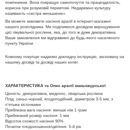
помічником. Вона покращує самопочуття та працездатність,
корисна при розумовій перевтомі. Недаремно культуру
називають «сестра женьшеню».
Ви можете замовити насіння аралії в інтернет-магазині
нашого розплідника. Ми поділимося досвідом вирощування
цієї лікувальної рослини, яка, до того ж дуже декоративна.
Ваше замовлення ми відправимо до будь-якого населеного
пункту України.
Кожному покупцю надаємо докладну інструкцію, засновану на
нашому досвіді та досвіді наших колег.
ХАРАКТЕРИСТИКА та Опис аралії маньчжурської
Цінність: декоративна, медонос, лікарська рослина
Плід: синьо-чорний, ягодоподібний, діаметром 3-5 мм, з
п'ятьма кісточками
Приблизна вага насіння: менше ніж 1 грам
Приблизний розмір насіння: 1 мм
Відсоток схожості насіння 90%
Початок плодоношення/цвітіння: 5-й рік