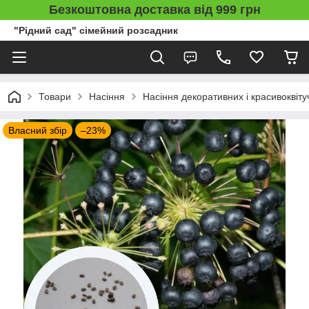
Безкоштовна доставка від 999 грн
"Рідний сад" сімейний розсадник
Товари
Насіння
Насіння декоративних і красивоквіту
Власний збір
–23%