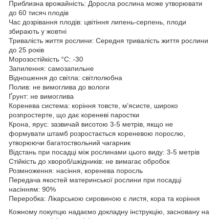
Приблизна врожайність: Доросла рослина може утворювати
до 60 тисяч плодів
Час дозрівання плодів: цвітіння липень-серпень, плоди
збирають у жовтні
Тривалість життя рослини: Середня тривалість життя рослини
до 25 років
Морозостійкість °C: -30
Запилення: самозапильне
Відношення до світла: світлолюбна
Полив: не вимоглива до вологи
Ґрунт: не вимоглива
Коренева система: коріння товсте, м'ясисте, широко
розпростерте, що дає кореневі паростки
Крона, ярус: зазвичай висотою 3-5 метрів, якщо не
формувати штамб розростається кореневою порослю,
утворюючи багатоствольний чагарник
Відстань при посадці між рослинами цього виду: 3-5 метрів
Стійкість до хвороб/шкідників: не вимагає обробок
Розмноження: насіння, коренева поросль
Передача якостей материнської рослини при посадці
насінням: 90%
Переробка: Лікарською сировиною є листя, кора та коріння
Кожному покупцю надаємо докладну інструкцію, засновану на