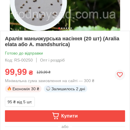
Аралія маньчжурська насіння (20 шт) (Aralia
elata або A. mandshurica)
Готово до відправки
Код: RS-00250
Опт і роздріб
99,99
₴
129,99 ₴
Мінімальна сума замовлення на сайті — 300 ₴
Економія
30 ₴
Залишилось
2 дні
95 ₴
від 5 шт.
Купити
або