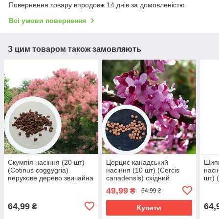
Повернення товару впродовж 14 днів за домовленістю
Всі умови повернення
З цим товаром також замовляють
Скумпія насіння (20 шт)
Церцис канадський
Шип
(Cotinus coggygria)
насіння (10 шт) (Cercis
насі
перукове дерево звичайна
canadensis) східний
шт) 
венеціанський сумах
червонолистий
49,99
₴
64,99 ₴
64,99
64,
₴
Купити