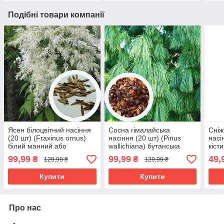
Подібні товари компанії
Ясен білоцвітний насіння
Сосна гімалайська
Сніж
(20 шт) (Fraxinus ornus)
насіння (20 шт) (Pinus
насі
білий манний або
wallichiana) бутанська
кіст
манновий
синя або Валліха
albu
99,99
99,99
49,
₴
₴
129,99 ₴
129,99 ₴
Купити
Купити
Про нас