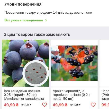
Умови повернення
Повернення товару впродовж 14 днів за домовленістю
Всі умови повернення
З цим товаром також замовляють
Ірга канадська насіння
Аронія чорноплідна
Чере
0,25 г (прибл. 30 шт)
горобина насіння (0,2 г
(Prú
(Amelanchier canadensis)
прибл 50 шт)
кист
їстівна морозостійка
49,99
49,99
99,
₴
₴
64,99 ₴
64,99 ₴