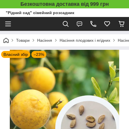
Безкоштовна доставка від 999 грн
"Рідний сад" сімейний розсадник
Товари
Насіння
Насіння плодових і ягідних
Насін
Власний збір
–23%