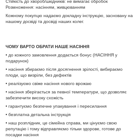
Стійкість до хвороб/шкідників: не вимагає обробок
Розмноження: насінням, живцюванням
Кожному покупцю надаємо докладну інструкцію, засновану на
нашому досвіді та досвіді наших колег.
ЧОМУ ВАРТО ОБРАТИ НАШЕ НАСІННЯ
• до кожного замовлення додається бонус (НАСІННЯ у
подарунок)
• насіння збираємо після досягнення зрілості, вибираємо
плоди, що визріли, без дефектів
• реалізуємо свіже насіння нового врожаю
• насіння зберігається за певної температури, що дозволяє
забезпечити високу схожість
• гарантуємо безпечне упакування і пересилання
• безплатна детальна інструкція
• наш розплідник, це сімейна справа, ми цінуємо свою
репутацію і тому відправляємо тільки здорове, готове до
посадки насіння