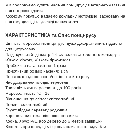
Ми пропонуємо купити насіння понцирусу в інтернет-магазині
нашого розплідника.
Кожному покупцю надаємо докладну інструкцію, засновану на
нашому досвіді та досвіді наших колег.
ХАРАКТЕРИСТИКА та Опис понцирусу
Цінність: морозостійкий цитрус, дуже декоративний, підщепа
для цитрусових
Плід: кулястий, діаметр 4-6 см золотисто-жовтого кольору, з
м'якою кіркою, м'якоть гірко-кисла.
Приблизна вага насіння: 1 грам
Приблизний розмір насіння: 1 см
Початок плодоношення/цвітіння: з 5-го року
Час дозрівання плодів: вересень
Тривалість життя рослини: до 100 років
Морозостійкість °C: -25
Відношення до світла: світлолюбний
Полив: вологолюбний
Грунт: віддає перевагу родючим
Коренева система: відносно невелика
Крона, ярус: кущ або дерево до 6 метрів заввишки
Відстань при посадці між рослинами цього виду: 5 м