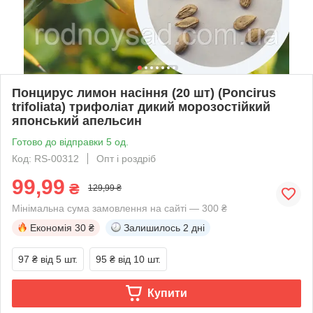
Понцирус лимон насіння (20 шт) (Poncirus
trifoliata) трифоліат дикий морозостійкий
японський апельсин
Готово до відправки 5 од.
Код: RS-00312
Опт і роздріб
99,99
₴
129,99 ₴
Мінімальна сума замовлення на сайті — 300 ₴
Економія
30 ₴
Залишилось
2 дні
97 ₴
від 5 шт.
95 ₴
від 10 шт.
Купити