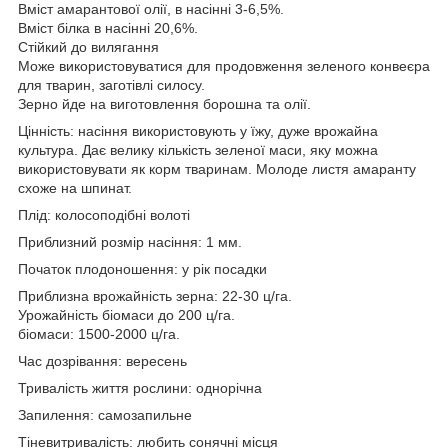
Вміст амарантової олії, в насінні 3-6,5%.
Вміст білка в насінні 20,6%.
Стійкий до вилягання
Може використовуватися для продовження зеленого конвеєра
для тварин, заготівлі силосу.
Зерно йде на виготовлення борошна та олії.
Цінність: насіння використовують у їжу, дуже врожайна
культура. Дає велику кількість зеленої маси, яку можна
використовувати як корм тваринам. Молоде листя амаранту
схоже на шпинат.
Плід: колосоподібні волоті
Приблизний розмір насіння: 1 мм.
Початок плодоношення: у рік посадки
Приблизна врожайність зерна: 22-30 ц/га.
Урожайність біомаси до 200 ц/га.
біомаси: 1500-2000 ц/га.
Час дозрівання: вересень
Тривалість життя рослини: однорічна
Запилення: самозапильне
Тіневитривалість: любить сонячні місця