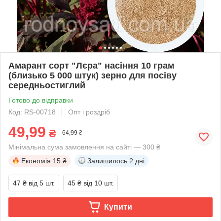
Амарант сорт "Лєра" насіння 10 грам
(близько 5 000 штук) зерно для посіву
середньостиглий
Готово до відправки
Код: RS-00718
Опт і роздріб
49,99
₴
64,99 ₴
Мінімальна сума замовлення на сайті — 300 ₴
Економія
15 ₴
Залишилось
2 дні
47 ₴
від 5 шт.
45 ₴
від 10 шт.
Купити