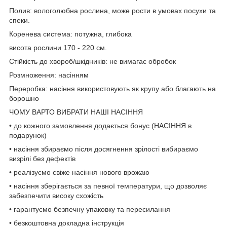
Полив: вологолюбна рослина, може рости в умовах посухи та
спеки.
Коренева система: потужна, глибока
висота рослини 170 - 220 см.
Стійкість до хвороб/шкідників: не вимагає обробок
Розмноження: насінням
Переробка: насіння використовують як крупу або благають на
борошно
ЧОМУ ВАРТО ВИБРАТИ НАШІ НАСІННЯ
• до кожного замовлення додається бонус (НАСІННЯ в
подарунок)
• насіння збираємо після досягнення зрілості вибираємо
визрілі без дефектів
• реалізуємо свіже насіння нового врожаю
• насіння зберігається за певної температури, що дозволяє
забезпечити високу схожість
• гарантуємо безпечну упаковку та пересилання
• безкоштовна докладна інструкція