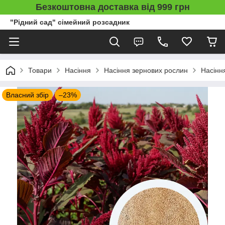
Безкоштовна доставка від 999 грн
"Рідний сад" сімейний розсадник
Товари
Насіння
Насіння зернових рослин
Насінн
Власний збір
–23%