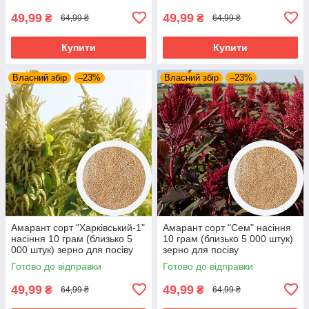
49,99
49,99
₴
₴
64,99 ₴
64,99 ₴
Купити
Купити
Власний збір
–23%
Власний збір
–23%
Амарант сорт "Харківський-1"
Амарант сорт "Сем" насіння
насіння 10 грам (близько 5
10 грам (близько 5 000 штук)
000 штук) зерно для посіву
зерно для посіву
середньостиглий
середньостиглий
Готово до відправки
Готово до відправки
49,99
49,99
₴
₴
64,99 ₴
64,99 ₴