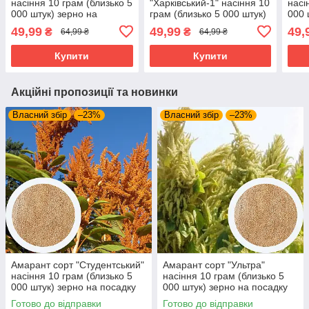
насіння 10 грам (близько 5
"Харківський-1" насіння 10
насі
000 штук) зерно на
грам (близько 5 000 штук)
000 
посадку ранньостиглий
зерно для посіву
посі
49,99
49,99
49,
₴
₴
64,99 ₴
64,99 ₴
середньостиглий
Купити
Купити
Акційні пропозиції та новинки
Власний збір
–23%
Власний збір
–23%
Амарант сорт "Студентський"
Амарант сорт "Ультра"
насіння 10 грам (близько 5
насіння 10 грам (близько 5
000 штук) зерно на посадку
000 штук) зерно на посадку
середньостиглий
ранньостиглий
Готово до відправки
Готово до відправки