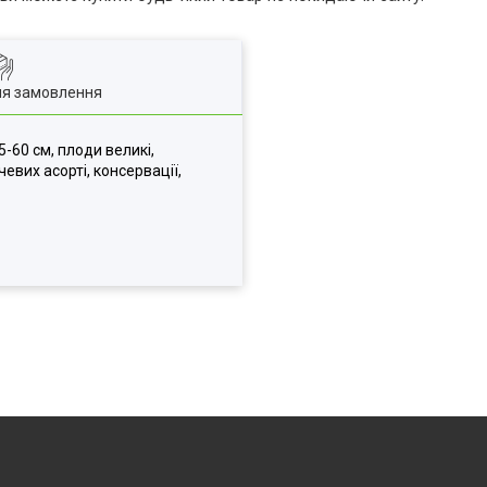
ля замовлення
-60 см, плоди великі,
евих асорті, консервації,