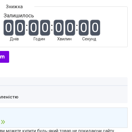
Залишилось
0
0
0
0
0
0
0
0
Днів
Годин
Хвилин
Секунд
вленістю
р ви можете купити будь-який товар не покидаючи сайту.