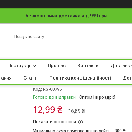
Безкоштовна доставка від 999 грн
Інструкції
Про нас
Контакти
Доставка
Насіння перець солодкий Бiле Золот
тання
Статті
Політика конфіденційності
Дог
Код:
RS-00796
Готово до відправки
Оптом і в роздріб
12,99 ₴
16,89 ₴
Показати оптові ціни
Мінімальна сума замовлення на сайті — 300 ₴