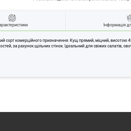
арактеристики
Інформація д
й сорт комерційного призначення. Кущ прямий, міцний, висотою 45
стей, за рахунок щільних стінок. Ідеальний для свіжих салатів, овоч