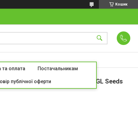
Кошик
 та оплата
Постачальникам
о (0,25 г) ранній, For Hobby, TM GL Seeds
овір публічної оферти