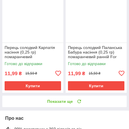
Перець солодкий Карпатія
Перець солодкий Паланська
насіння (0,25 гр)
Бабура насіння (0,25 гр)
помаранчевий
помаранчевий ранній For
середньостиглий For Hobby,
Hobby, TM GL Seeds
Готово до відправки
Готово до відправки
TM GL Seeds
11,99
11,99
₴
₴
15,59 ₴
15,59 ₴
Купити
Купити
Показати ще
Про нас
99% позитивних з 360 відгуків за рік