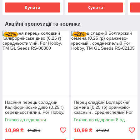
Купити
Купити
Акційні пропозиції та новинки
–23%
–23%
Насіння перець солодкий
Перец сладкий Болгарский
Калiфорнiйське диво (0,25 г)
семена (0,25 гр) оранжево-
середньостиглий, For Hobby,
красный . среднеспелый For
TM GL Seeds
Hobby, TM GL Seeds
Готово до відправки
Готово до відправки 8 од.
10,99
10,99
₴
₴
14,29 ₴
14,29 ₴