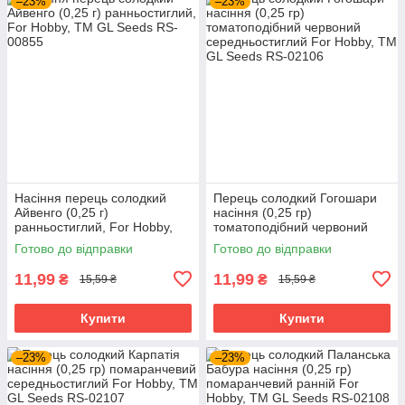
–23%
–23%
Насіння перець солодкий
Перець солодкий Гогошари
Айвенго (0,25 г)
насіння (0,25 гр)
ранньостиглий, For Hobby,
томатоподібний червоний
TM GL Seeds
середньостиглий For Hobby,
Готово до відправки
Готово до відправки
TM GL Seeds
11,99
11,99
₴
₴
15,59 ₴
15,59 ₴
Купити
Купити
–23%
–23%