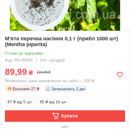
М'ята перечна насіння 0,1 г (прибл 1000 шт)
(Mentha pіperіta)
Готово до відправки
Код: RS-00845
Опт і роздріб
89,99
₴
116,99 ₴
Мінімальна сума замовлення на сайті — 300 ₴
Економія
27 ₴
Залишилось
2 дні
87 ₴
від 5 шт.
85 ₴
від 10 шт.
Купити
або