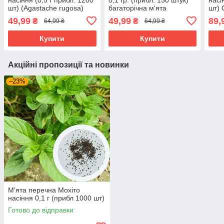
шт) (Agastache rugosa)
багаторічна м'ята
шт) 
багаторічний медонос
бергамот цитрусовий
49,99
49,99
89,
₴
₴
64,99 ₴
64,99 ₴
індійська м'ята корейська
червона рута (Monarda
багатоколосник
citriodora)
Купити
Купити
Акційні пропозиції та новинки
–23%
М'ята перечна Мохіто
насіння 0,1 г (прибл 1000 шт)
Готово до відправки