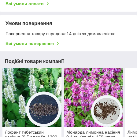
Всі умови оплати
Умови повернення
Повернення товару впродовж 14 днів за домовленістю
Всі умови повернення
Подібні товари компанії
Лофант тибетський
Монарда лимонна насіння
Лимо
насіння (0,5 г прибл. 1200
0,1 гр. (прибл. 150 штук)
насі