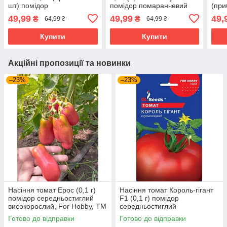
шт) помідор
помідор помаранчевий
(при
середньостиглий
ранньостиглий
помі
49,99
49,99
49,
₴
₴
64,99 ₴
64,99 ₴
високорослий
високорослий
висо
круп
Купити
Купити
Акційні пропозиції та новинки
–23%
–23%
Насіння томат Ерос (0,1 г)
Насіння томат Король-гiгант
помідор середньостиглий
F1 (0,1 г) помідор
високорослий, For Hobby, TM
середньостиглий
GL Seeds
високорослий, For Hobby, TM
Готово до відправки
Готово до відправки
GL Seeds