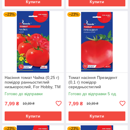
Купити
Купити
–23%
–23%
Насіння томат Чайка (0,25 г)
Томат насіння Президент
помідор ранньостиглий
(0,1 г) помідор
низькорослий, For Hobby, TM
середньостиглий
GL Seeds
високорослий, For Hobby, TM
Готово до відправки
Готово до відправки 5 од.
GL Seeds
7,99
7,99
₴
₴
10,39 ₴
10,39 ₴
Купити
Купити
–23%
–23%