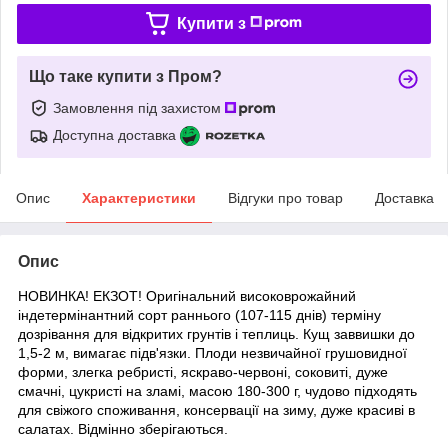
Купити з
Що таке купити з Пром?
Замовлення під захистом
Доступна доставка
Опис
Характеристики
Відгуки про товар
Доставка
Опис
НОВИНКА! ЕКЗОТ! Оригінальний високоврожайний
індетермінантний сорт раннього (107-115 днів) терміну
дозрівання для відкритих грунтів і теплиць. Кущ заввишки до
1,5-2 м, вимагає підв'язки. Плоди незвичайної грушовидної
форми, злегка ребристі, яскраво-червоні, соковиті, дуже
смачні, цукристі на зламі, масою 180-300 г, чудово підходять
для свіжого споживання, консервації на зиму, дуже красиві в
салатах. Відмінно зберігаються.