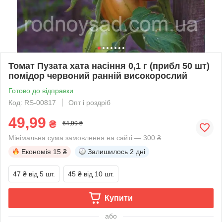
Томат Пузата хата насіння 0,1 г (прибл 50 шт)
помідор червоний ранній високорослий
Готово до відправки
Код: RS-00817
Опт і роздріб
49,99
₴
64,99 ₴
Мінімальна сума замовлення на сайті — 300 ₴
Економія
15 ₴
Залишилось
2 дні
47 ₴
від 5 шт.
45 ₴
від 10 шт.
Купити
або