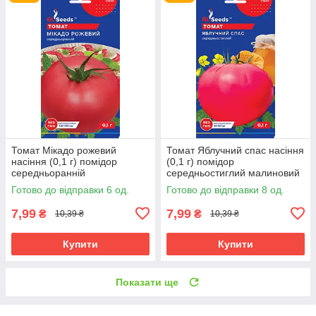
Томат Мікадо рожевий
Томат Яблучний спас насіння
насіння (0,1 г) помідор
(0,1 г) помідор
середньоранній
середньостиглий малиновий
високорослий, For Hobby, TM
низькорослий, For Hobby, TM
Готово до відправки 6 од.
Готово до відправки 8 од.
GL Seeds
GL Seeds
7,99
7,99
₴
₴
10,39 ₴
10,39 ₴
Купити
Купити
Показати ще