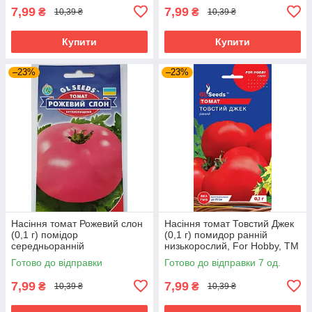
7,99
7,99
₴
₴
10,39 ₴
10,39 ₴
Купити
Купити
–23%
–23%
Насіння томат Рожевий слон
Насіння томат Товстий Джек
(0,1 г) помідор
(0,1 г) помидор ранній
середньоранній
низькорослий, For Hobby, TM
високорослий, For Hobby, TM
GL Seeds
Готово до відправки
Готово до відправки 7 од.
GL Seeds
7,99
7,99
₴
₴
10,39 ₴
10,39 ₴