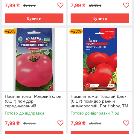
7,99
7,99
₴
₴
10,39 ₴
10,39 ₴
Купити
Купити
–23%
–23%
Насіння томат Рожевий слон
Насіння томат Товстий Джек
(0,1 г) помідор
(0,1 г) помидор ранній
середньоранній
низькорослий, For Hobby, TM
високорослий, For Hobby, TM
GL Seeds
Готово до відправки
Готово до відправки 7 од.
GL Seeds
7,99
7,99
₴
₴
10,39 ₴
10,39 ₴