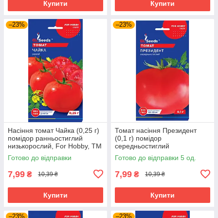
Купити
Купити
–23%
–23%
Насіння томат Чайка (0,25 г)
Томат насіння Президент
помідор ранньостиглий
(0,1 г) помідор
низькорослий, For Hobby, TM
середньостиглий
GL Seeds
високорослий, For Hobby, TM
Готово до відправки
Готово до відправки 5 од.
GL Seeds
7,99
7,99
₴
₴
10,39 ₴
10,39 ₴
Купити
Купити
–23%
–23%