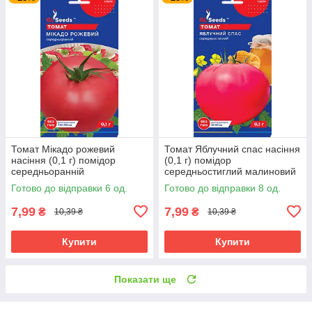
Томат Мікадо рожевий
Томат Яблучний спас насіння
насіння (0,1 г) помідор
(0,1 г) помідор
середньоранній
середньостиглий малиновий
високорослий, For Hobby, TM
низькорослий, For Hobby, TM
Готово до відправки 6 од.
Готово до відправки 8 од.
GL Seeds
GL Seeds
7,99
7,99
₴
₴
10,39 ₴
10,39 ₴
Купити
Купити
Показати ще