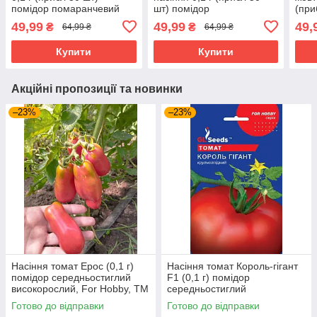
помідор помаранчевий
шт) помідор
(при
ранньостиглий
середньостиглий
помі
49,99
49,99
49,
₴
₴
64,99 ₴
64,99 ₴
високорослий
високорослий
висо
круп
Купити
Купити
Акційні пропозиції та новинки
–23%
–23%
Насіння томат Ерос (0,1 г)
Насіння томат Король-гiгант
помідор середньостиглий
F1 (0,1 г) помідор
високорослий, For Hobby, TM
середньостиглий
GL Seeds
високорослий, For Hobby, TM
Готово до відправки
Готово до відправки
GL Seeds