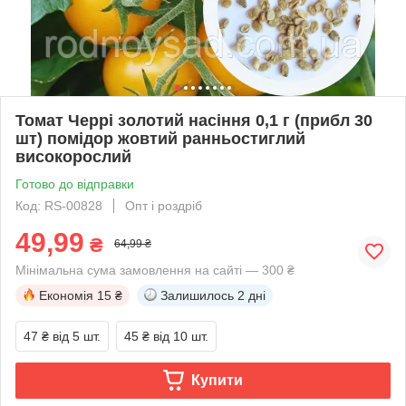
Томат Черрі золотий насіння 0,1 г (прибл 30
шт) помідор жовтий ранньостиглий
високорослий
Готово до відправки
Код: RS-00828
Опт і роздріб
49,99
₴
64,99 ₴
Мінімальна сума замовлення на сайті — 300 ₴
Економія
15 ₴
Залишилось
2 дні
47 ₴
від 5 шт.
45 ₴
від 10 шт.
Купити