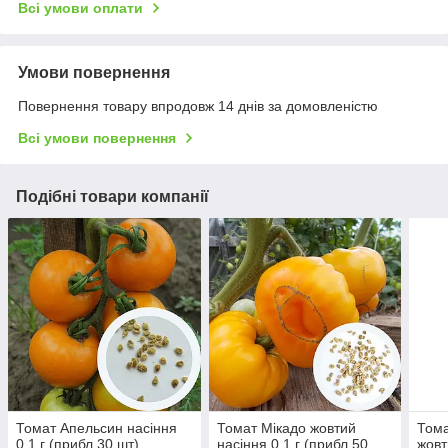
Всі умови оплати
Умови повернення
Повернення товару впродовж 14 днів за домовленістю
Всі умови повернення
Подібні товари компанії
Томат Апельсин насіння
Томат Мікадо жовтий
Тома
0,1 г (прибл 30 шт)
насіння 0,1 г (прибл 50
жовт