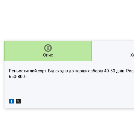
Опис
Х
Реньостиглий сорт. Від сходів до перших зборів 40-50 днів. Р
650-800 г.