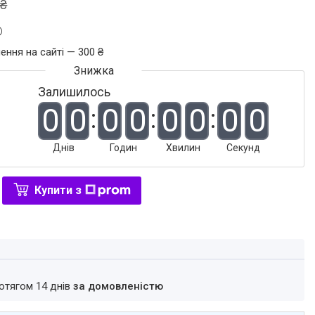
 ₴
ення на сайті — 300 ₴
Залишилось
0
0
0
0
0
0
0
0
Днів
Годин
Хвилин
Секунд
Купити з
ротягом 14 днів
за домовленістю