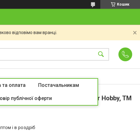
Кошик
ково відповімо вам вранці.
 та оплата
Постачальникам
Кущовий (3 г) ранньостиглий , For Hobby, TM
овір публічної оферти
птом і в роздріб