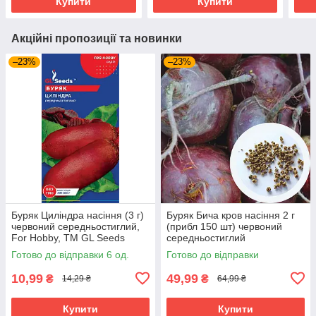
Купити
Купити
Акційні пропозиції та новинки
–23%
–23%
Буряк Циліндра насіння (3 г)
Буряк Бича кров насіння 2 г
червоний середньостиглий,
(прибл 150 шт) червоний
For Hobby, TM GL Seeds
середньостиглий
Готово до відправки 6 од.
Готово до відправки
10,99
49,99
₴
₴
14,29 ₴
64,99 ₴
Купити
Купити