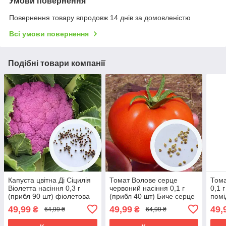
Умови повернення
Повернення товару впродовж 14 днів за домовленістю
Всі умови повернення
Подібні товари компанії
Капуста цвітна Ді Сіцилія
Томат Волове серце
Тома
Віолетта насіння 0,3 г
червоний насіння 0,1 г
0,1 
(прибл 90 шт) фіолетова
(прибл 40 шт) Биче серце
помі
середньостигла
помідор середньостиглий
сере
49,99
49,99
49,
₴
₴
64,99 ₴
64,99 ₴
середньорослий
сер
крупноплідний
круп