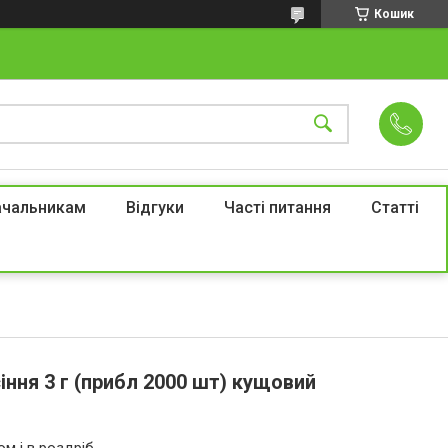
Кошик
ачальникам
Відгуки
Часті питання
Статті
сіння 3 г (прибл 2000 шт) кущовий