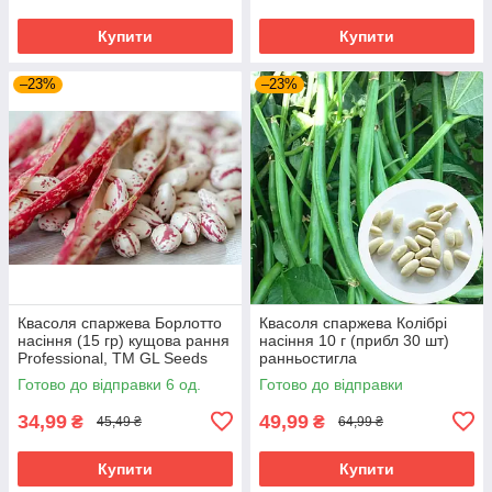
Купити
Купити
–23%
–23%
Квасоля спаржева Борлотто
Квасоля спаржева Колібрі
насіння (15 гр) кущова рання
насіння 10 г (прибл 30 шт)
Professional, TM GL Seeds
ранньостигла
Готово до відправки 6 од.
Готово до відправки
34,99
49,99
₴
₴
45,49 ₴
64,99 ₴
Купити
Купити