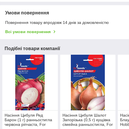
Умови повернення
Повернення товару впродовж 14 днів за домовленістю
Всі умови повернення
Подібні товари компанії
Насіння Цибуля Ред
Насіння Цибуля Шалот
Насі
Барон (1 г) ранньостигла
Запорізька (0,5 г) кущівка
Блау
червона ріпчаста, For
сімейна ранньостигла, For
Hobb
Hobby, TM GL Seeds
Hobby, TM GL Seeds