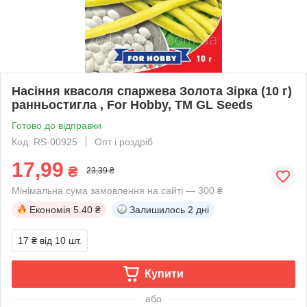
Насіння квасоля спаржева Золота Зірка (10 г)
ранньостигла , For Hobby, TM GL Seeds
Готово до відправки
Код: RS-00925
Опт і роздріб
17,99
₴
23,39 ₴
Мінімальна сума замовлення на сайті — 300 ₴
Економія
5.40 ₴
Залишилось
2 дні
17 ₴
від 10 шт.
Купити
або