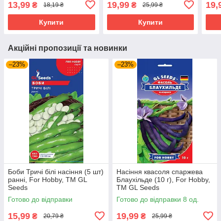
13,99
19,99
19,
₴
₴
18,19 ₴
25,99 ₴
Купити
Купити
Акційні пропозиції та новинки
–23%
–23%
Боби Тричі білі насіння (5 шт)
Насіння квасоля спаржева
ранні, For Hobby, TM GL
Блаухільде (10 г), For Hobby,
Seeds
TM GL Seeds
Готово до відправки
Готово до відправки 8 од.
15,99
19,99
₴
₴
20,79 ₴
25,99 ₴