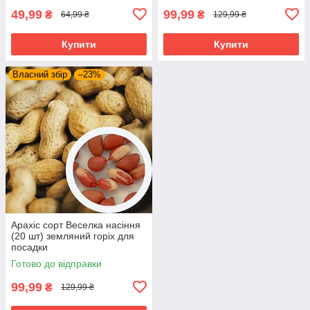
49,99
99,99
₴
₴
64,99 ₴
129,99 ₴
Купити
Купити
Власний збір
–23%
Арахіс сорт Веселка насіння
(20 шт) земляний горіх для
посадки
Готово до відправки
99,99
₴
129,99 ₴