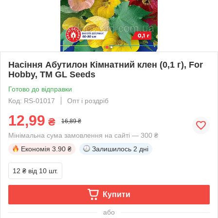
Насіння Абутилон Кімнатний клен (0,1 г), For
Hobby, TM GL Seeds
Готово до відправки
Код: RS-01017
Опт і роздріб
12,99
₴
16,89 ₴
Мінімальна сума замовлення на сайті — 300 ₴
Економія
3.90 ₴
Залишилось
2 дні
12 ₴
від 10 шт.
Купити
або