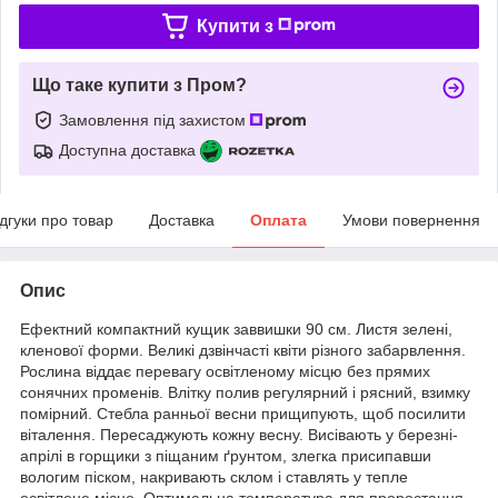
Купити з
Що таке купити з Пром?
Замовлення під захистом
Доступна доставка
ідгуки про товар
Доставка
Оплата
Умови повернення
Опис
Ефектний компактний кущик заввишки 90 см. Листя зелені,
кленової форми. Великі дзвінчасті квіти різного забарвлення.
Рослина віддає перевагу освітленому місцю без прямих
сонячних променів. Влітку полив регулярний і рясний, взимку
помірний. Стебла ранньої весни прищипують, щоб посилити
віталення. Пересаджують кожну весну. Висівають у березні-
апрілі в горщики з піщаним ґрунтом, злегка присипавши
вологим піском, накривають склом і ставлять у тепле
освітлене місце. Оптимальна температура для проростання