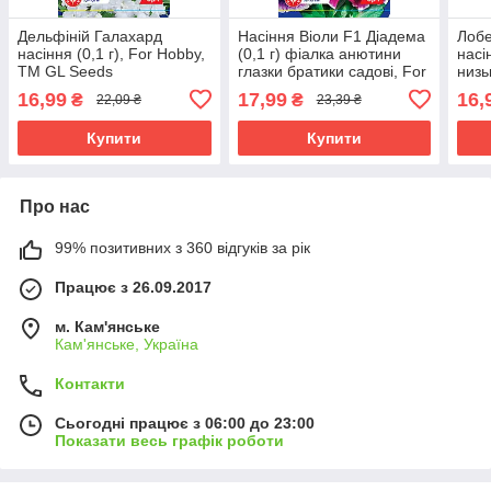
Дельфіній Галахард
Насіння Віоли F1 Діадема
Лобе
насіння (0,1 г), For Hobby,
(0,1 г) фіалка анютини
насі
TM GL Seeds
глазки братики садові, For
низь
Hobby, TM GL Seeds
TM 
16,99
17,99
16,
₴
₴
22,09 ₴
23,39 ₴
Купити
Купити
Про нас
99% позитивних з 360 відгуків за рік
Працює з 26.09.2017
м. Кам'янське
Кам'янське, Україна
Контакти
Сьогодні працює з 06:00 до 23:00
Показати весь графік роботи