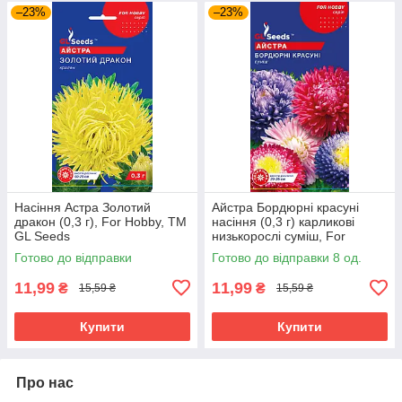
–23%
–23%
Насіння Астра Золотий
Айстра Бордюрні красуні
дракон (0,3 г), For Hobby, TM
насіння (0,3 г) карликові
GL Seeds
низькорослі суміш, For
Hobby, TM GL Seeds
Готово до відправки
Готово до відправки 8 од.
11,99
11,99
₴
₴
15,59 ₴
15,59 ₴
Купити
Купити
Про нас