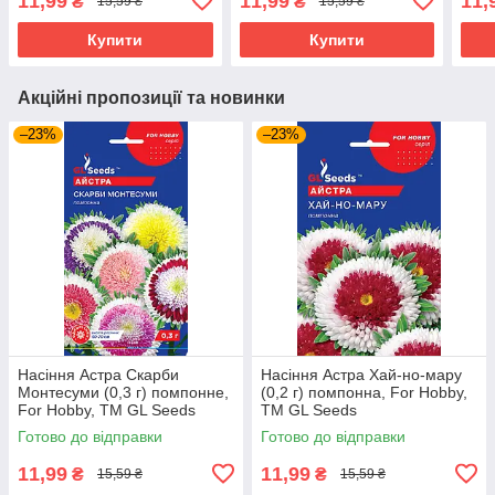
11,99
11,99
11,
₴
₴
15,59 ₴
15,59 ₴
Купити
Купити
Акційні пропозиції та новинки
–23%
–23%
Насіння Астра Скарби
Насіння Астра Хай-но-мару
Монтесуми (0,3 г) помпонне,
(0,2 г) помпонна, For Hobby,
For Hobby, TM GL Seeds
TM GL Seeds
Готово до відправки
Готово до відправки
11,99
11,99
₴
₴
15,59 ₴
15,59 ₴