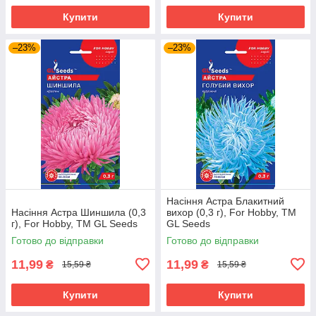
Купити
Купити
–23%
–23%
Насіння Астра Блакитний
Насіння Астра Шиншила (0,3
вихор (0,3 г), For Hobby, TM
г), For Hobby, TM GL Seeds
GL Seeds
Готово до відправки
Готово до відправки
11,99
11,99
₴
₴
15,59 ₴
15,59 ₴
Купити
Купити