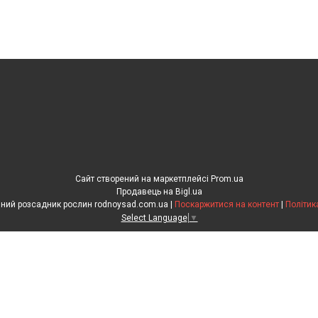
Сайт створений на маркетплейсі
Prom.ua
Продавець на Bigl.ua
"Рідний сад" сімейний розсадник рослин rodnoysad.com.ua |
Поскаржитися на контент
|
Політик
Select Language
▼