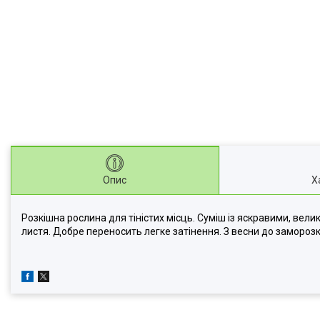
Опис
Х
Розкішна рослина для тіністих місць. Суміш із яскравими, вел
листя. Добре переносить легке затінення. З весни до заморозк