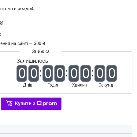
птом і в роздріб
 ₴
ення на сайті — 300 ₴
Залишилось
0
0
0
0
0
0
0
0
Днів
Годин
Хвилин
Секунд
Купити з