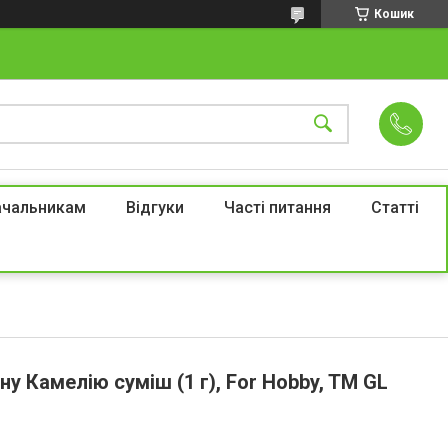
Кошик
ачальникам
Відгуки
Часті питання
Статті
ну Камелію суміш (1 г), For Hobby, TM GL