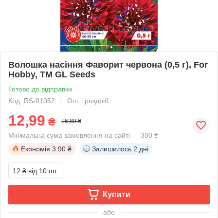
Волошка насіння Фаворит червона (0,5 г), For
Hobby, TM GL Seeds
Готово до відправки
Код: RS-01052
Опт і роздріб
12,99
₴
16,89 ₴
Мінімальна сума замовлення на сайті — 300 ₴
Економія
3.90 ₴
Залишилось
2 дні
12 ₴
від 10 шт.
Купити
або