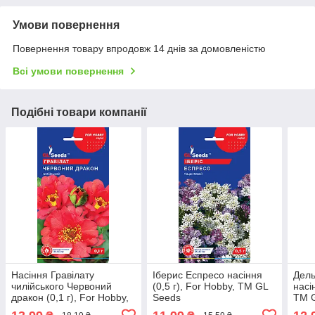
Умови повернення
Повернення товару впродовж 14 днів за домовленістю
Всі умови повернення
Подібні товари компанії
Насіння Гравілату
Іберис Еспресо насіння
Дель
чилійського Червоний
(0,5 г), For Hobby, TM GL
насі
дракон (0,1 г), For Hobby,
Seeds
TM 
TM GL Seeds