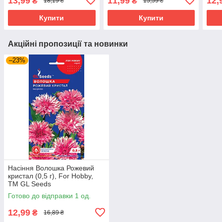
13,99
11,99
12,
₴
₴
18,19 ₴
15,59 ₴
Купити
Купити
Акційні пропозиції та новинки
–23%
Насіння Волошка Рожевий
кристал (0,5 г), For Hobby,
TM GL Seeds
Готово до відправки 1 од.
12,99
₴
16,89 ₴