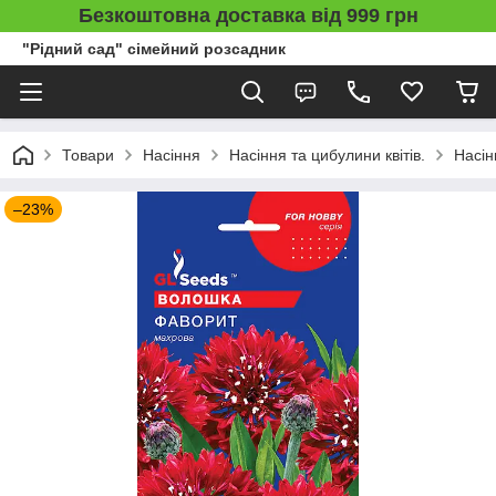
Безкоштовна доставка від 999 грн
"Рідний сад" сімейний розсадник
Товари
Насіння
Насіння та цибулини квітів.
Насін
–23%