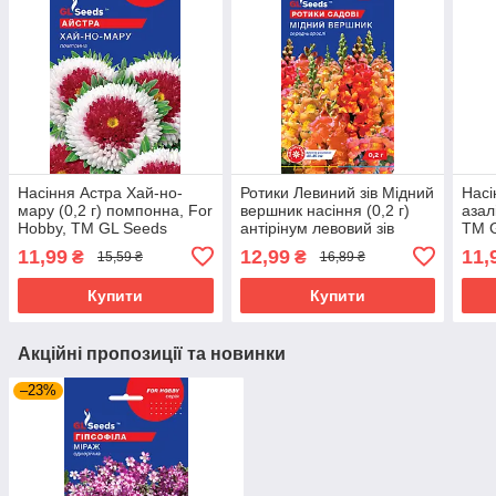
Насіння Астра Хай-но-
Ротики Левиний зів Мідний
Насі
мару (0,2 г) помпонна, For
вершник насіння (0,2 г)
азал
Hobby, TM GL Seeds
антірінум левовий зів
TM 
собачки, For Hobby, TM
11,99
12,99
11,
₴
₴
15,59 ₴
16,89 ₴
GL Seeds
Купити
Купити
Акційні пропозиції та новинки
–23%