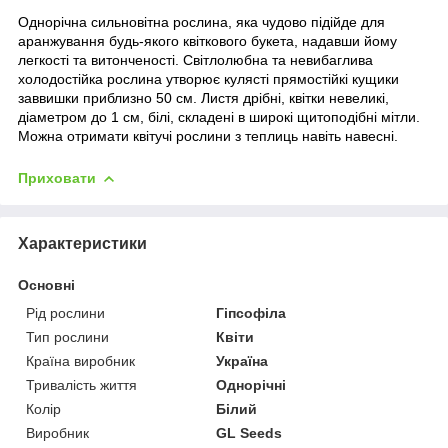
Однорічна сильновітна рослина, яка чудово підійде для
аранжування будь-якого квіткового букета, надавши йому
легкості та витонченості. Світлолюбна та невибаглива
холодостійка рослина утворює кулясті прямостійкі кущики
заввишки приблизно 50 см. Листя дрібні, квітки невеликі,
діаметром до 1 см, білі, складені в широкі щитоподібні мітли.
Можна отримати квітучі рослини з теплиць навіть навесні.
Приховати
Характеристики
Основні
Рід рослини
Гіпсофіла
Тип рослини
Квіти
Країна виробник
Україна
Тривалість життя
Однорічні
Колір
Білий
Виробник
GL Seeds