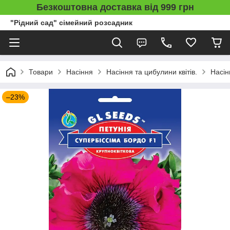
Безкоштовна доставка від 999 грн
"Рідний сад" сімейний розсадник
Товари
Насіння
Насіння та цибулини квітів.
Насін
–23%