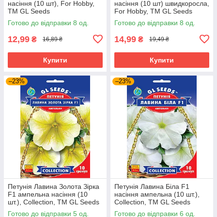
насіння (10 шт), For Hobby,
насіння (10 шт) швидкоросла,
TM GL Seeds
For Hobby, TM GL Seeds
Готово до відправки 8 од.
Готово до відправки 8 од.
12,99
14,99
₴
₴
16,89 ₴
19,49 ₴
Купити
Купити
–23%
–23%
Петунія Лавина Золота Зірка
Петунія Лавина Біла F1
F1 ампельна насіння (10
насіння ампельна (10 шт.),
шт.), Collection, TM GL Seeds
Collection, TM GL Seeds
Готово до відправки 5 од.
Готово до відправки 6 од.