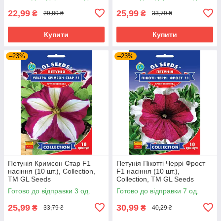
22,99
25,99
₴
₴
29,89 ₴
33,79 ₴
Купити
Купити
–23%
–23%
Петунія Кримсон Стар F1
Петунія Пікотті Черрі Фрост
насіння (10 шт.), Collection,
F1 насіння (10 шт.),
TM GL Seeds
Collection, TM GL Seeds
Готово до відправки 3 од.
Готово до відправки 7 од.
25,99
30,99
₴
₴
33,79 ₴
40,29 ₴