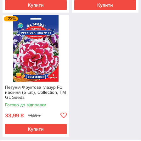
Купити
Купити
–23%
Петунія Фруктова глазур F1
насіння (5 шт.), Collection, TM
GL Seeds
Готово до відправки
33,99
₴
44,19 ₴
Купити