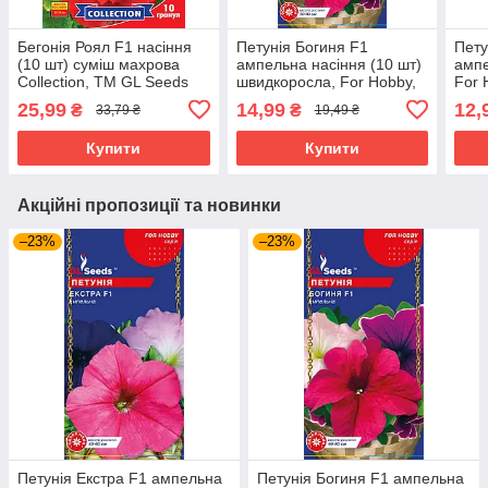
Бегонія Роял F1 насіння
Петунія Богиня F1
Пету
(10 шт) суміш махрова
ампельна насіння (10 шт)
ампе
Collection, TM GL Seeds
швидкоросла, For Hobby,
For 
TM GL Seeds
25,99
14,99
12,
₴
₴
33,79 ₴
19,49 ₴
Купити
Купити
Акційні пропозиції та новинки
–23%
–23%
Петунія Екстра F1 ампельна
Петунія Богиня F1 ампельна