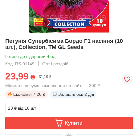
Петунія Супербісима Бордо F1 насіння (10
шт.), Collection, TM GL Seeds
Готово до відправки 4 од.
Код: RS-01149
Опт і роздріб
23,99
₴
31,19 ₴
Мінімальна сума замовлення на сайті — 300 ₴
Економія
7.20 ₴
Залишилось
2 дні
23 ₴
від 10 шт.
Купити
або