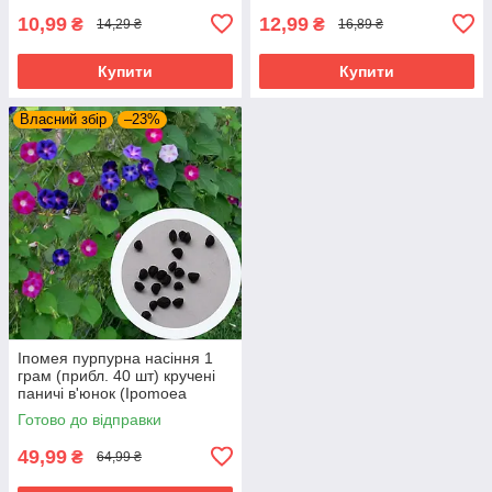
10,99
12,99
₴
₴
14,29 ₴
16,89 ₴
Купити
Купити
Власний збір
–23%
Іпомея пурпурна насіння 1
грам (прибл. 40 шт) кручені
паничі в'юнок (Ipomoea
purpurea)
Готово до відправки
49,99
₴
64,99 ₴