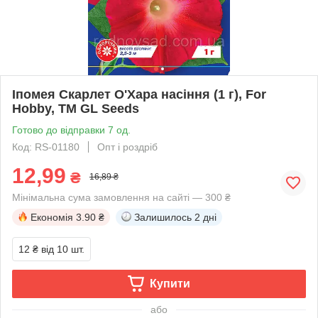
Іпомея Скарлет О'Хара насіння (1 г), For
Hobby, TM GL Seeds
Готово до відправки 7 од.
Код: RS-01180
Опт і роздріб
12,99
₴
16,89 ₴
Мінімальна сума замовлення на сайті — 300 ₴
Економія
3.90 ₴
Залишилось
2 дні
12 ₴
від 10 шт.
Купити
або