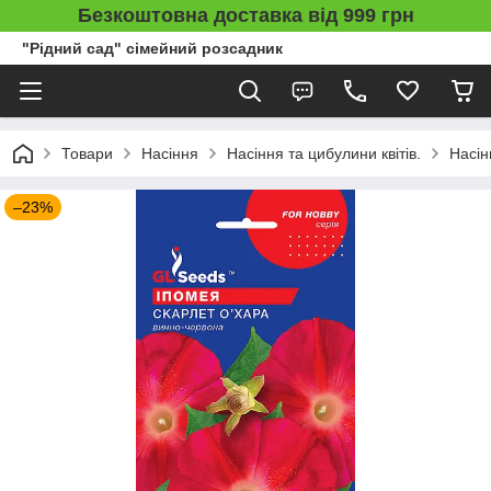
Безкоштовна доставка від 999 грн
"Рідний сад" сімейний розсадник
Товари
Насіння
Насіння та цибулини квітів.
Насін
–23%