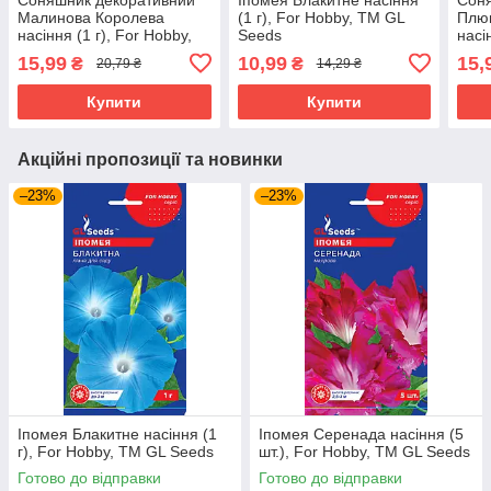
Малинова Королева
(1 г), For Hobby, TM GL
Плю
насіння (1 г), For Hobby,
Seeds
насі
TM GL Seeds
TM 
15,99
10,99
15,
₴
₴
20,79 ₴
14,29 ₴
Купити
Купити
Акційні пропозиції та новинки
–23%
–23%
Іпомея Блакитне насіння (1
Іпомея Серенада насіння (5
г), For Hobby, TM GL Seeds
шт.), For Hobby, TM GL Seeds
Готово до відправки
Готово до відправки