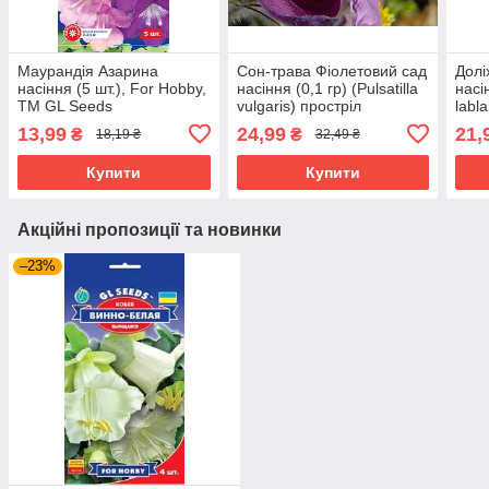
Маурандія Азарина
Сон-трава Фіолетовий сад
Долі
насіння (5 шт.), For Hobby,
насіння (0,1 гр) (Pulsatilla
насі
TM GL Seeds
vulgaris) простріл
labl
багаторічний For Hobby,
гіац
13,99
24,99
21,
₴
₴
18,19 ₴
32,49 ₴
TM GL Seeds
деко
Hobb
Купити
Купити
Акційні пропозиції та новинки
–23%