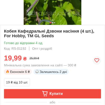
Кобея Кафедральні Дзвони насіння (4 шт.),
For Hobby, TM GL Seeds
Готово до відправки 4 од.
Код: RS-01192
Опт і роздріб
19,99
₴
25,99 ₴
Мінімальна сума замовлення на сайті — 300 ₴
Економія
6 ₴
Залишилось
2 дні
19 ₴
від 10 шт.
Купити
або