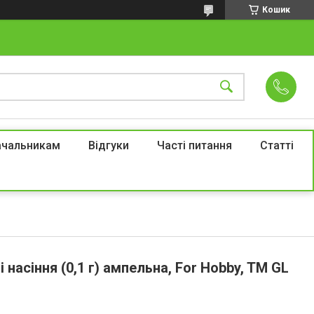
Кошик
ачальникам
Відгуки
Часті питання
Статті
 насіння (0,1 г) ампельна, For Hobby, TM GL