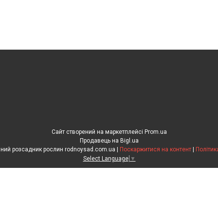
Сайт створений на маркетплейсі
Prom.ua
Продавець на Bigl.ua
"Рідний сад" сімейний розсадник рослин rodnoysad.com.ua |
Поскаржитися на контент
|
Політик
Select Language
▼