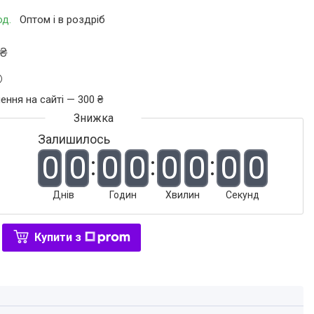
од.
Оптом і в роздріб
 ₴
ення на сайті — 300 ₴
Залишилось
0
0
0
0
0
0
0
0
Днів
Годин
Хвилин
Секунд
Купити з