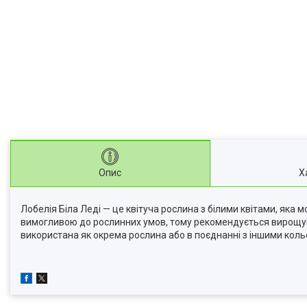
Опис
Х
Лобелія Біла Леді — це квітуча рослина з білими квітами, яка
вимогливою до рослинних умов, тому рекомендується вирощуват
використана як окрема рослина або в поєднанні з іншими коль