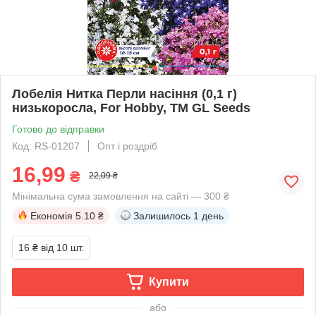
Лобелія Нитка Перли насіння (0,1 г)
низькоросла, For Hobby, TM GL Seeds
Готово до відправки
Код: RS-01207
Опт і роздріб
16,99
₴
22,09 ₴
Мінімальна сума замовлення на сайті — 300 ₴
Економія
5.10 ₴
Залишилось
1 день
16 ₴
від 10 шт.
Купити
або