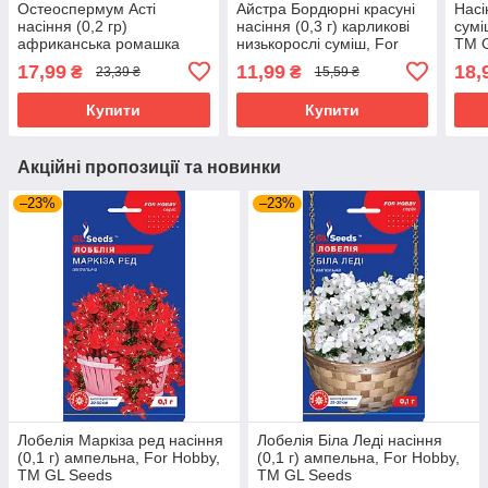
Остеоспермум Асті
Айстра Бордюрні красуні
Насі
насіння (0,2 гр)
насіння (0,3 г) карликові
сумі
африканська ромашка
низькорослі суміш, For
TM 
суміш однорічна
Hobby, TM GL Seeds
17,99
11,99
18,
₴
₴
23,39 ₴
15,59 ₴
низькоросла For Hobby,
TM GL Seeds
Купити
Купити
Акційні пропозиції та новинки
–23%
–23%
Лобелія Маркіза ред насіння
Лобелія Біла Леді насіння
(0,1 г) ампельна, For Hobby,
(0,1 г) ампельна, For Hobby,
TM GL Seeds
TM GL Seeds