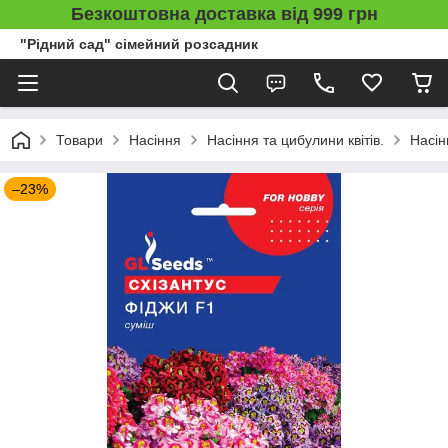
Безкоштовна доставка від 999 грн
"Рідний сад" сімейний розсадник
Товари
Насіння
Насіння та цибулини квітів.
Насін
–23%