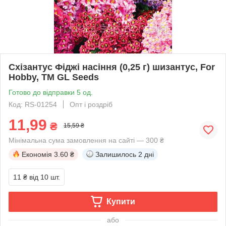
Схізантус Фіджі насіння (0,25 г) шизантус, For
Hobby, TM GL Seeds
Готово до відправки 5 од.
Код: RS-01254
Опт і роздріб
11,99
₴
15,59 ₴
Мінімальна сума замовлення на сайті — 300 ₴
Економія
3.60 ₴
Залишилось
2 дні
11 ₴
від 10 шт.
Купити
або