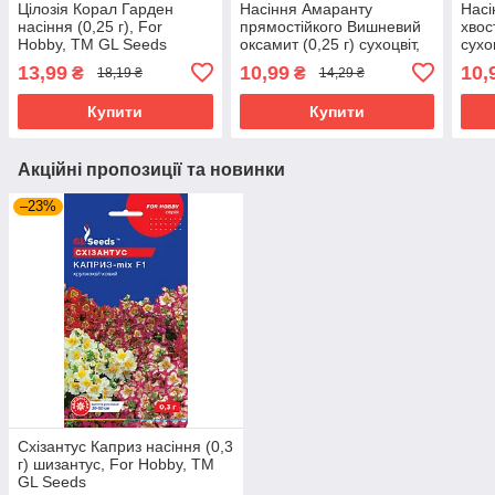
Цілозія Корал Гарден
Насіння Амаранту
Насі
насіння (0,25 г), For
прямостійкого Вишневий
хвос
Hobby, TM GL Seeds
оксамит (0,25 г) сухоцвіт,
сухо
For Hobby, TM GL Seeds
See
13,99
10,99
10,
₴
₴
18,19 ₴
14,29 ₴
Купити
Купити
Акційні пропозиції та новинки
–23%
Схізантус Каприз насіння (0,3
г) шизантус, For Hobby, TM
GL Seeds