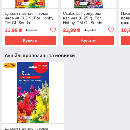
Цілозія пампас Плюме
Скабіоза Пурпурова
Насі
насіння (0,2 г), For Hobby,
насіння (0,25 г), For
прям
TM GL Seeds
Hobby, TM GL Seeds
окса
For 
11,99
23,99
10,
₴
₴
15,59 ₴
31,19 ₴
Купити
Купити
Акційні пропозиції та новинки
–23%
Цілозія пампас Плюме