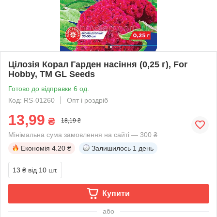
Цілозія Корал Гарден насіння (0,25 г), For
Hobby, TM GL Seeds
Готово до відправки 6 од.
Код: RS-01260
Опт і роздріб
13,99
₴
18,19 ₴
Мінімальна сума замовлення на сайті — 300 ₴
Економія
4.20 ₴
Залишилось
1 день
13 ₴
від 10 шт.
Купити
або