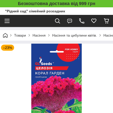
Безкоштовна доставка від 999 грн
"Рідний сад" сімейний розсадник
Товари
Насіння
Насіння та цибулини квітів.
Насін
–23%