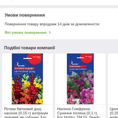
Умови повернення
Повернення товару впродовж 14 днів за домовленістю
Всі умови повернення
Подібні товари компанії
Ротики Квітковий дощ
Насіння Гомфрени
Цині
насіння (0,15 г) антірінум
Суничне поляна (0,1 г),
(0,2
левовий зів собачки, For
For Hobby, TM GL Seeds
майо