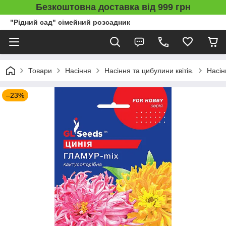
Безкоштовна доставка від 999 грн
"Рідний сад" сімейний розсадник
Товари
Насіння
Насіння та цибулини квітів.
Насін
–23%