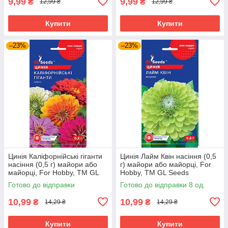
9,99
9,99
₴
₴
12,99 ₴
12,99 ₴
Купити
Купити
–23%
–23%
Цинія Каліфорнійські гіганти
Цинія Лайм Квін насіння (0,5
насіння (0,5 г) майори або
г) майори або майорці, For
майорці, For Hobby, TM GL
Hobby, TM GL Seeds
Seeds
Готово до відправки
Готово до відправки 8 од.
10,99
10,99
₴
₴
14,29 ₴
14,29 ₴
Купити
Купити