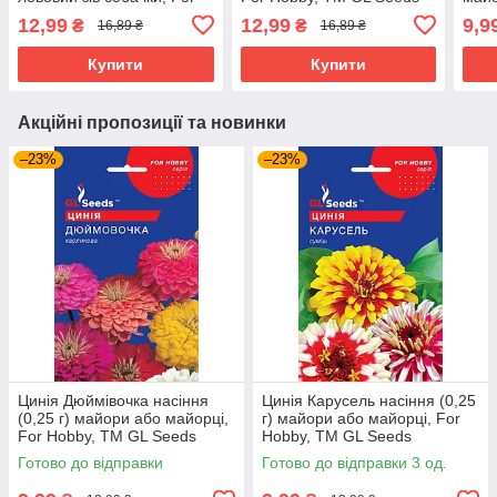
Hobby, TM GL Seeds
GL 
12,99
12,99
9,9
₴
₴
16,89 ₴
16,89 ₴
Купити
Купити
Акційні пропозиції та новинки
–23%
–23%
Цинія Дюймівочка насіння
Цинія Карусель насіння (0,25
(0,25 г) майори або майорці,
г) майори або майорці, For
For Hobby, TM GL Seeds
Hobby, TM GL Seeds
Готово до відправки
Готово до відправки 3 од.