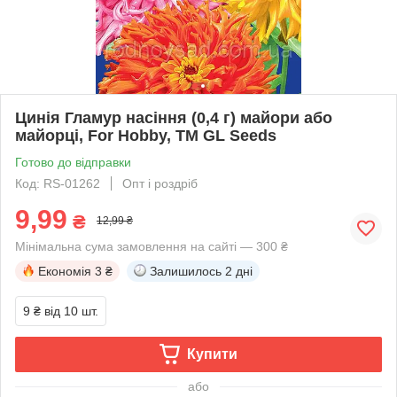
Цинія Гламур насіння (0,4 г) майори або
майорці, For Hobby, TM GL Seeds
Готово до відправки
Код: RS-01262
Опт і роздріб
9,99
₴
12,99 ₴
Мінімальна сума замовлення на сайті — 300 ₴
Економія
3 ₴
Залишилось
2 дні
9 ₴
від 10 шт.
Купити
або