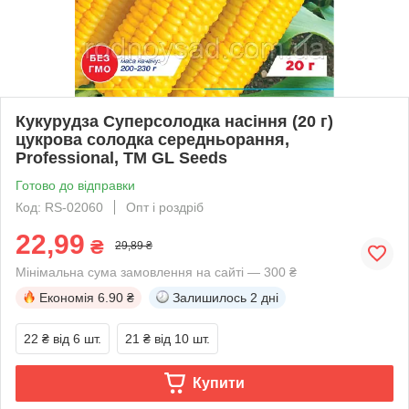
Кукурудза Суперсолодка насіння (20 г)
цукрова солодка середньорання,
Professional, TM GL Seeds
Готово до відправки
Код: RS-02060
Опт і роздріб
22,99
₴
29,89 ₴
Мінімальна сума замовлення на сайті — 300 ₴
Економія
6.90 ₴
Залишилось
2 дні
22 ₴
від 6 шт.
21 ₴
від 10 шт.
Купити