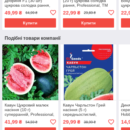
Добриня F1 (30 шт)
(20 г) цукрова солодка
Бонд
цукрова солодка рання,
рання, Professional, TM
цукр
Professional, TM GL Seeds
GL Seeds
супе
49,99
22,99
22,
₴
₴
64,99 ₴
29,89 ₴
TM 
Купити
Купити
Подібні товари компанії
Кавун Цукровий малюк
Кавун Чарльстон Грей
Диня
насіння (10 г)
насіння (5 г)
сере
суперранній, Professional,
середньостиглий,
Hobb
TM GL Seeds
Professional, TM GL Seeds
41,99
29,99
14,
₴
₴
54,59 ₴
38,99 ₴