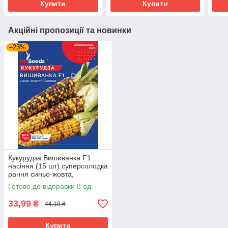
Купити
Купити
Акційні пропозиції та новинки
–23%
Кукурудза Вишиванка F1
насіння (15 шт) суперсолодка
рання синьо-жовта,
Professional, TM GL Seeds
Готово до відправки 8 од.
33,99
₴
44,19 ₴
Купити