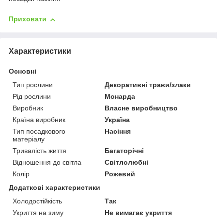
Приховати
Характеристики
Основні
Тип рослини
Декоративні трави/злаки
Рід рослини
Монарда
Виробник
Власне виробництво
Країна виробник
Україна
Тип посадкового
Насіння
матеріалу
Тривалість життя
Багаторічні
Відношення до світла
Світлолюбні
Колір
Рожевий
Додаткові характеристики
Холодостійкість
Так
Укриття на зиму
Не вимагає укриття