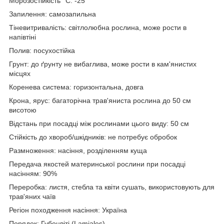
Морозостійкість °C: -25
Запилення: самозапильна
Тіневитривалість: світлолюбна рослина, може рости в
напівтіні
Полив: посухостійка
Грунт: до ґрунту не вибаглива, може рости в кам'янистих
місцях
Коренева система: горизонтальна, довга
Крона, ярус: багаторічна трав'яниста рослина до 50 см
висотою
Відстань при посадці між рослинами цього виду: 50 см
Стійкість до хвороб/шкідників: не потребує обробок
Размноження: насіння, розділенням куща
Передача якостей материнської рослини при посадці
насінням: 90%
Переробка: листя, стебла та квіти сушать, використовують для
трав'яних чаїв
Регіон походження насіння: Україна
Порядок: Губоцвіті (Lamiales)