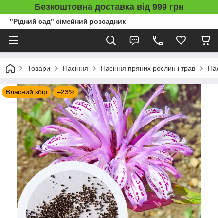
Безкоштовна доставка від 999 грн
"Рідний сад" сімейний розсадник
Товари
Насіння
Насіння пряних рослин і трав
На
Власний збір
–23%