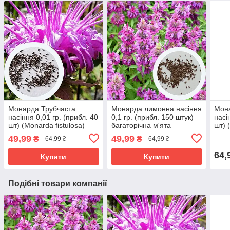
Монарда Трубчаста
Монарда лимонна насіння
Мон
насіння 0,01 гр. (прибл. 40
0,1 гр. (прибл. 150 штук)
насі
шт) (Monarda fistulosa)
багаторічна м'ята
шт) 
багаторічна дикий
бергамот цитрусовий
бага
49,99
49,99
₴
₴
64,99 ₴
64,99 ₴
бергамот
червона рута (Monarda
плям
citriodora)
64,
Купити
Купити
Подібні товари компанії