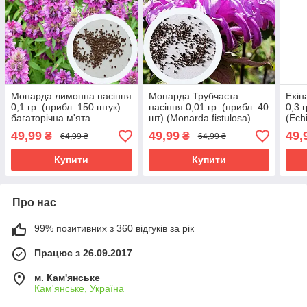
Монарда лимонна насіння
Монарда Трубчаста
Ехін
0,1 гр. (прибл. 150 штук)
насіння 0,01 гр. (прибл. 40
0,3 
багаторічна м'ята
шт) (Monarda fistulosa)
(Ech
бергамот цитрусовий
багаторічна дикий
медо
49,99
49,99
49,
₴
₴
64,99 ₴
64,99 ₴
червона рута (Monarda
бергамот
бага
citriodora)
Купити
Купити
Про нас
99% позитивних з 360 відгуків за рік
Працює з 26.09.2017
м. Кам'янське
Кам'янське, Україна