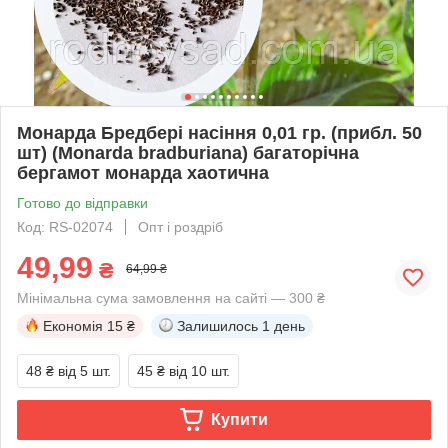
Монарда Бредбері насіння 0,01 гр. (прибл. 50
шт) (Monarda bradburiana) багаторічна
бергамот монарда хаотична
Готово до відправки
Код: RS-02074
Опт і роздріб
49,99
₴
64,99 ₴
Мінімальна сума замовлення на сайті — 300 ₴
Економія
15 ₴
Залишилось
1 день
48 ₴
від 5 шт.
45 ₴
від 10 шт.
Купити