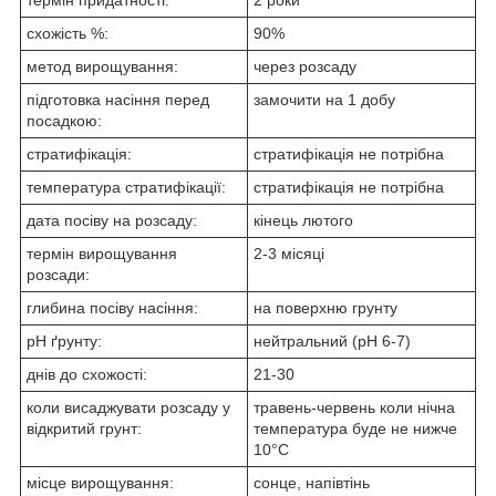
схожість %:
90%
метод вирощування:
через розсаду
підготовка насіння перед
замочити на 1 добу
посадкою:
стратифікація:
стратифікація не потрібна
температура стратифікації:
стратифікація не потрібна
дата посіву на розсаду:
кінець лютого
термін вирощування
2-3 місяці
розсади:
глибина посіву насіння:
на поверхню грунту
pH ґрунту:
нейтральний (pH 6-7)
днів до схожості:
21-30
коли висаджувати розсаду у
травень-червень коли нічна
відкритий грунт:
температура буде не нижче
10°C
місце вирощування:
сонце, напівтінь