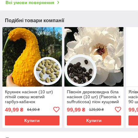
Всі умови повернення
Подібні товари компанії
Крукнек насіння (10 шт)
Півонія деревовидна біла
Ялів
літній сквош жовтий
насіння (10 шт) (Paeonia ×
насі
гарбуз-кабачок
suffruticosa) піон кущовий
90 ш
com
49,99
99,99
99,
₴
₴
64,99 ₴
129,99 ₴
Купити
Купити