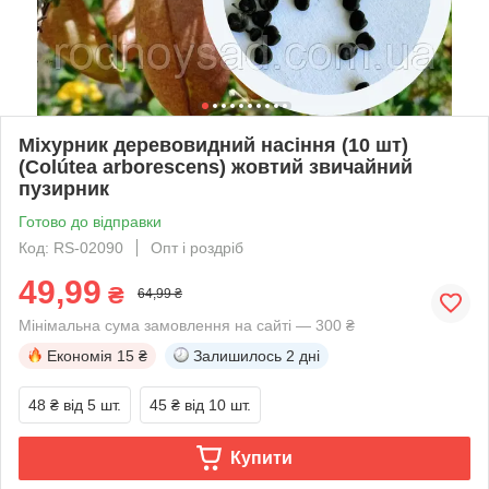
Міхурник деревовидний насіння (10 шт)
(Colútea arborescens) жовтий звичайний
пузирник
Готово до відправки
Код: RS-02090
Опт і роздріб
49,99
₴
64,99 ₴
Мінімальна сума замовлення на сайті — 300 ₴
Економія
15 ₴
Залишилось
2 дні
48 ₴
від 5 шт.
45 ₴
від 10 шт.
Купити