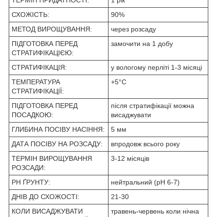
СХОЖІСТЬ:
90%
МЕТОД ВИРОЩУВАННЯ:
через розсаду
ПІДГОТОВКА ПЕРЕД
замочити на 1 добу
СТРАТИФІКАЦІЄЮ:
СТРАТИФІКАЦІЯ:
у вологому перліті 1-3 місяці
ТЕМПЕРАТУРА
+5°C
СТРАТИФІКАЦІЇ:
ПІДГОТОВКА ПЕРЕД
після стратифікації можна
ПОСАДКОЮ:
висаджувати
ГЛИБИНА ПОСІВУ НАСІННЯ:
5 мм
ДАТА ПОСІВУ НА РОЗСАДУ:
впродовж всього року
ТЕРМІН ВИРОЩУВАННЯ
3-12 місяців
РОЗСАДИ:
PH ҐРУНТУ:
нейтральний (pH 6-7)
ДНІВ ДО СХОЖОСТІ:
21-30
КОЛИ ВИСАДЖУВАТИ
травень-червень коли нічна