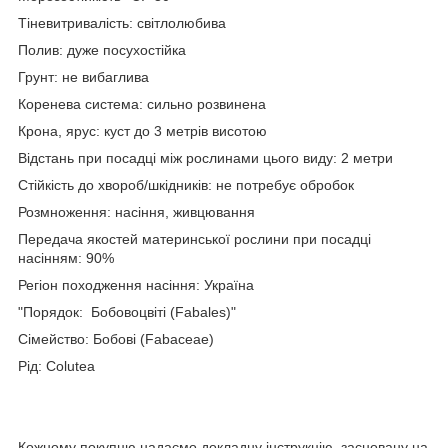
Тіневитривалість: світлолюбива
Полив: дуже посухостійка
Грунт: не вибаглива
Коренева система: сильно розвинена
Крона, ярус: куст до 3 метрів висотою
Відстань при посадці між рослинами цього виду: 2 метри
Стійкість до хвороб/шкідників: не потребує обробок
Розмноження: насіння, живцювання
Передача якостей материнської рослини при посадці
насінням: 90%
Регіон походження насіння: Україна
"Порядок: Бобовоцвіті (Fabales)"
Сімейство: Бобові (Fabaceae)
Рід: Colutea
Кожному покупцю надаємо докладну інструкцію, засновану на