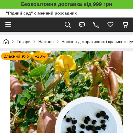
Безкоштовна доставка від 999 грн
"Рідний сад" сімейний розсадник
Товари
Насіння
Насіння декоративних і красивоквіту
Власний збір
–23%