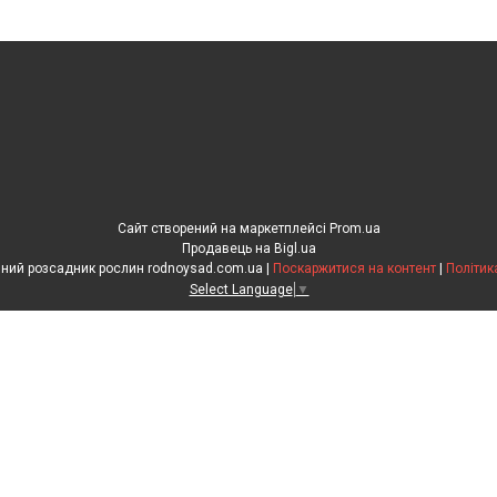
Сайт створений на маркетплейсі
Prom.ua
Продавець на Bigl.ua
"Рідний сад" сімейний розсадник рослин rodnoysad.com.ua |
Поскаржитися на контент
|
Політик
Select Language
▼