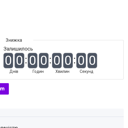
Залишилось
0
0
0
0
0
0
0
0
Днів
Годин
Хвилин
Секунд
вленістю