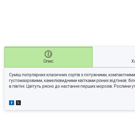
Опис
Х
Суміш популярних класичних сортів з потужними, компактними 
густомахровими, камелієвидними квітками різних відтінків: б
в півтіні. Цвітуть рясно до настання перших морозів. Рослини