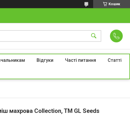
Кошик
ачальникам
Відгуки
Часті питання
Статті
міш махрова Collection, TM GL Seeds