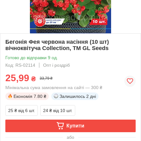
Бегонія Фея червона насіння (10 шт)
вічноквітуча Collection, TM GL Seeds
Готово до відправки 9 од.
Код: RS-02114
Опт і роздріб
25,99
₴
33,79 ₴
Мінімальна сума замовлення на сайті — 300 ₴
Економія
7.80 ₴
Залишилось
2 дні
25 ₴
від 6 шт.
24 ₴
від 10 шт.
Купити
або