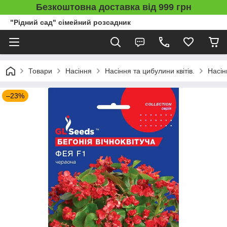
Безкоштовна доставка від 999 грн
"Рідний сад" сімейний розсадник
Товари
Насіння
Насіння та цибулини квітів.
Насін
–23%