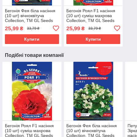
Бегонія Фея біла насіння
Бегонія Роял F1 насіння
(10 шт) вічноквітуча
(10 шт) суміш махрова
Collection, TM GL Seeds
Collection, TM GL Seeds
25,99
25,99
₴
₴
33,79 ₴
33,79 ₴
Купити
Купити
Подібні товари компанії
Бегонія Роял F1 насіння
Бегонія Фея біла насіння
Пету
(10 шт) суміш махрова
(10 шт) вічноквітуча
Зірк
Collection, TM GL Seeds
Collection, TM GL Seeds
насі