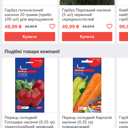
Гарбуз голонасінний
Гарбуз Паризький насіння
Кавб
насіння 20 грамів (прибл.
(5 шт) червоний
кавб
100 шт) для вирощування
середньостиглий
гарб
штирійський
49,99
49,99
99,
₴
₴
64,99 ₴
64,99 ₴
Купити
Купити
Подібні товари компанії
Перець солодкий
Перець солодкий Карпатія
Гарб
Гогошари насіння (0,25 гр)
насіння (0,25 гр)
насі
томатоподібний червоний
помаранчевий
сере