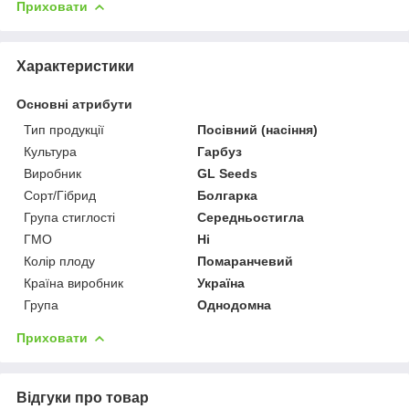
Приховати
Характеристики
Основні атрибути
Тип продукції
Посівний (насіння)
Культура
Гарбуз
Виробник
GL Seeds
Сорт/Гібрид
Болгарка
Група стиглості
Середньостигла
ГМО
Ні
Колір плоду
Помаранчевий
Країна виробник
Україна
Група
Однодомна
Приховати
Відгуки про товар