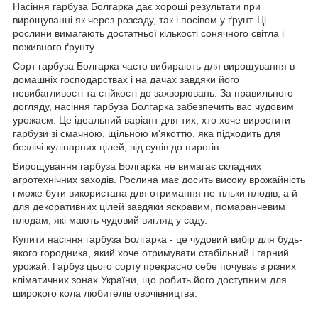
Насіння гарбуза Болгарка дає хороші результати при
вирощуванні як через розсаду, так і посівом у ґрунт. Ці
рослини вимагають достатньої кількості сонячного світла і
поживного ґрунту.
Сорт гарбуза Болгарка часто вибирають для вирощування в
домашніх господарствах і на дачах завдяки його
невибагливості та стійкості до захворювань. За правильного
догляду, насіння гарбуза Болгарка забезпечить вас чудовим
урожаєм. Це ідеальний варіант для тих, хто хоче виростити
гарбузи зі смачною, щільною м'якоттю, яка підходить для
безлічі кулінарних цілей, від супів до пирогів.
Вирощування гарбуза Болгарка не вимагає складних
агротехнічних заходів. Рослина має досить високу врожайність
і може бути використана для отримання не тільки плодів, а й
для декоративних цілей завдяки яскравим, помаранчевим
плодам, які мають чудовий вигляд у саду.
Купити насіння гарбуза Болгарка - це чудовий вибір для будь-
якого городника, який хоче отримувати стабільний і гарний
урожай. Гарбуз цього сорту прекрасно себе почуває в різних
кліматичних зонах України, що робить його доступним для
широкого кола любителів овочівництва.