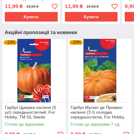
середньостиглий For
середньостиглий For
Hobb
11,99
11,99
9,9
₴
₴
15,59 ₴
15,59 ₴
Hobby, TM GL Seeds
Hobby, TM GL Seeds
Купити
Купити
Акційні пропозиції та новинки
–23%
–23%
Гарбуз Цукерка насіння (5
Гарбуз Мускат де Прованс
шт) середньостиглий, For
насіння (3 г) солодка
Hobby, TM GL Seeds
середньостигла, For Hobby,
TM GL Seeds
Готово до відправки
Готово до відправки 7 од.