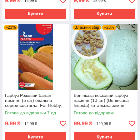
9,99
9,99
₴
₴
12,99 ₴
12,99 ₴
Купити
Купити
–23%
Власний збір
–23%
Гарбуз Рожевий банан
Бенінказа восковий гарбуз
насіння (5 шт) овальна
насіння (10 шт) (Benincasa
середньостигла, For Hobby,
hispida) китайська зимня
TM GL Seeds
диня
Готово до відправки 7 од.
Готово до відправки
9,99
99,99
₴
₴
12,99 ₴
129,99 ₴
Купити
Купити