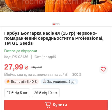
Гарбуз Болгарка насіння (15 гр) червоно-
помаранчевий середньостигла Professional,
TM GL Seeds
Готово до відправки
Код: RS-02136
Опт і роздріб
27,99
₴
36,39 ₴
Мінімальна сума замовлення на сайті — 300 ₴
Економія
8.40 ₴
Залишилось
2 дні
27 ₴
від 5 шт.
26 ₴
від 10 шт.
Купити