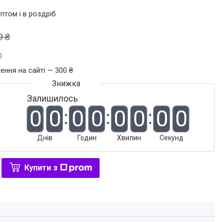
птом і в роздріб
9 ₴
ення на сайті — 300 ₴
Залишилось
0
0
0
0
0
0
0
0
Днів
Годин
Хвилин
Секунд
Купити з