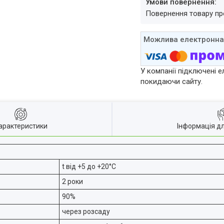
повернення товару п
У компанії підключені е
покидаючи сайту.
арактеристики
Інформація д
t від +5 до +20°C
2 роки
90%
через розсаду