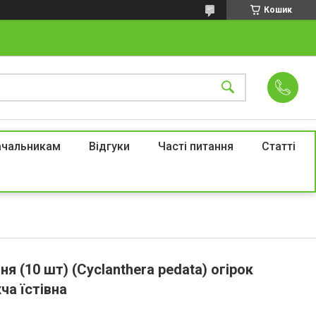
Кошик
ачальникам
Відгуки
Часті питання
Статті
я (10 шт) (Cyclanthera pedata) огірок
ча їстівна