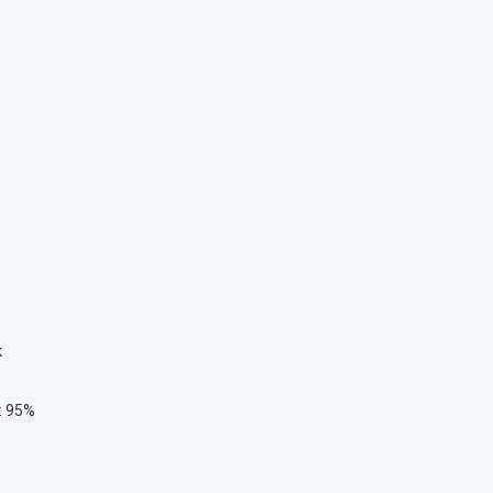
к
: 95%