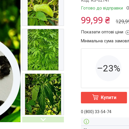
Код:
RS-02141
Готово до відправки
О
99,99 ₴
129,9
Показати оптові ціни
Мінімальна сума замовл
–23%
Купити
0 (800) 33-54-74