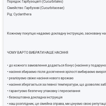
Порядок: Гарбузоцвіті (Cucurbitales)
Сімейство: Гарбузові (Cucurbitaceae)
Рід: Cyclanthera
Кожному покупцю надаємо докладну інструкцію, засновану на 
ЧОМУ ВАРТО ВИБРАТИ НАШЕ НАСІННЯ
• до кожного замовлення додається бонус (насіння у подаруно
• насіння збираємо після досягнення зрілості вибираємо визріл
• реалізуємо свіже насіння нового врожаю
• насіння зберігається за певної температури, що дозволяє за
• гарантуємо безпечну упаковку і пересилання
• безкоштовна докладна інструкція
• наш розплідник, це сімейна справа, ми цінуємо свою репутац