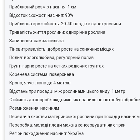
Приблизний розмір насіння: 1 см
Відсоток схожості насіння: 90%
Приблизна врожайність: 20-40 плодів з одної рослини
Тривалість життя рослини: однорічна рослина
Запилення: самозапильна
Тіневитривалість: добре росте на сонячних місцях
Полив: вологолюбива, регулярний полив
Грунт: гарно росте на легких родючих грунтах
Коренева система: поверхнева
Крона, ярус: ліана до 4 метрів
Відстань при посадці між рослинами цього виду: 1 метр
Стійкість до хвороб/шкідників: як правило не потребує обробо
Розмноження: насінням
Передача якостей материнської рослини при посадці насінням
Переробка: молоді плоди можна консервувати як огірки
Регіон походження насіння: Україна