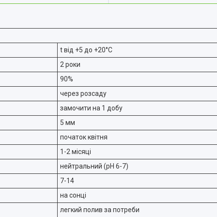
t від +5 до +20°C
2 роки
90%
через розсаду
замочити на 1 добу
5 мм
початок квітня
1-2 місяці
нейтральний (pH 6-7)
7-14
на сонці
легкий полив за потреби