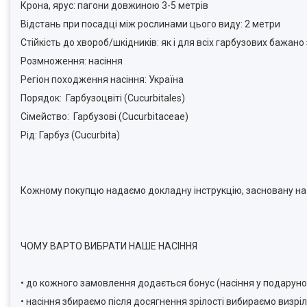
Крона, ярус: пагони довжиною 3-5 метрів
Відстань при посадці між рослинами цього виду: 2 метри
Стійкість до хвороб/шкідників: як і для всіх гарбузових бажан
Розмноження: насіння
Регіон походження насіння: Україна
Порядок: Гарбузоцвіті (Cucurbitales)
Сімейство: Гарбузові (Cucurbitaceae)
Рід: Гарбуз (Cucurbita)
Кожному покупцю надаємо докладну інструкцію, засновану на 
ЧОМУ ВАРТО ВИБРАТИ НАШЕ НАСІННЯ
• до кожного замовлення додається бонус (насіння у подаруно
• насіння збираємо після досягнення зрілості вибираємо визріл