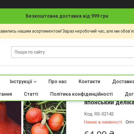
Безкоштовна доставка від 999 грн
авились нашим асортиментом! Зараз неробочий час, але ми обов'яз
Інструкції
Про нас
Контакти
Доставка
Гарбуз Хоккайдо 
тання
Статті
Політика конфіденційності
Дог
японський деліка
Код:
RS-02142
Немає в наявності
Опт