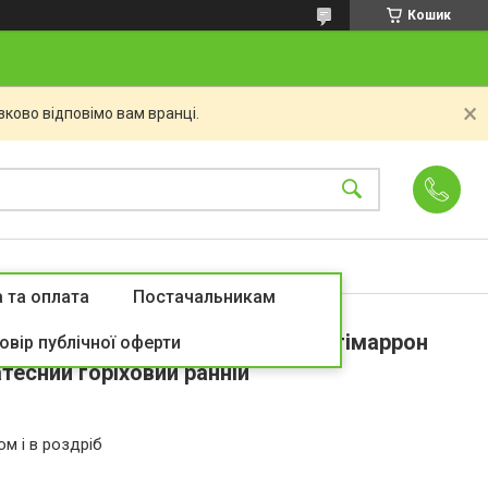
Кошик
ково відповімо вам вранці.
 та оплата
Постачальникам
насіння (10 шт) помаранчева потімаррон
овір публічної оферти
тесний горіховий ранній
ом і в роздріб