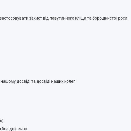
о застосовувати захист від павутинного кліща та борошнистої роси
нашому досвіді та досвіді наших колег
к)
і без дефектів