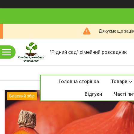
Дякуємо що зацік
"Рідний сад" сімейний розсадник
Головна сторінка
Товари
Відгуки
Часті пи
Власний збір