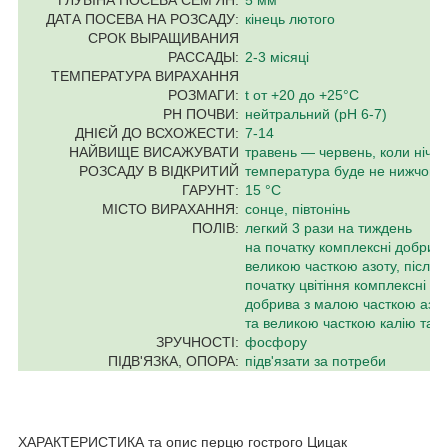
ДАТА ПОСЕВА НА РОЗСАДУ:
кінець лютого
СРОК ВЫРАЩИВАНИЯ
РАССАДЫ:
2-3 місяці
ТЕМПЕРАТУРА ВИРАХАННЯ
РОЗМАГИ:
t от +20 до +25°C
PH ПОЧВИ:
нейтральний (pH 6-7)
ДНІЄЙ ДО ВСХОЖЕСТИ:
7-14
НАЙВИЩЕ ВИСАЖУВАТИ
травень — червень, коли нічна
РОЗСАДУ В ВІДКРИТИЙ
температура буде не нижчою 
ГАРУНТ:
15 °C
МІСТО ВИРАХАННЯ:
сонце, півтонінь
ПОЛІВ:
легкий 3 рази на тиждень
на початку комплексні добрива
великою часткою азоту, після
початку цвітіння комплексні
добрива з малою часткою азот
та великою часткою калію та
ЗРУЧНОСТІ:
фосфору
ПІДВ'ЯЗКА, ОПОРА:
підв'язати за потреби
ХАРАКТЕРИСТИКА та опис перцю гострого Цицак