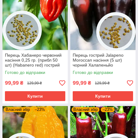
Перець Хабанеро червоний
Перець гострий Jalapeno
насіння 0,25 гр. (прибл 50
Moroccan насіння (5 шт)
шт) (Habanero red) гострий
чорний Халапеньйо
до 350 000 SHU
марокканський до 8 000 SHU
Готово до відправки
Готово до відправки
99,99
99,99
₴
₴
129,99 ₴
129,99 ₴
Купити
Купити
Власний збір
–23%
Власний збір
–23%