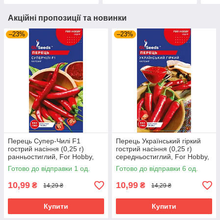
Акційні пропозиції та новинки
–23%
–23%
Перець Супер-Чилі F1
Перець Український гіркий
гострий насіння (0,25 г)
гострий насіння (0,25 г)
ранньостиглий, For Hobby,
середньостиглий, For Hobby,
TM GL Seeds
TM GL Seeds
Готово до відправки 1 од.
Готово до відправки 6 од.
10,99
10,99
₴
₴
14,29 ₴
14,29 ₴
Купити
Купити