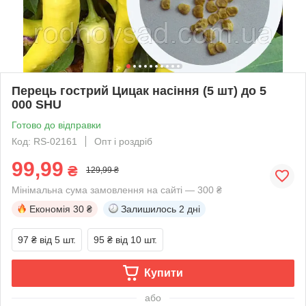
Перець гострий Цицак насіння (5 шт) до 5
000 SHU
Готово до відправки
Код: RS-02161
Опт і роздріб
99,99
₴
129,99 ₴
Мінімальна сума замовлення на сайті — 300 ₴
Економія
30 ₴
Залишилось
2 дні
97 ₴
від 5 шт.
95 ₴
від 10 шт.
Купити
або