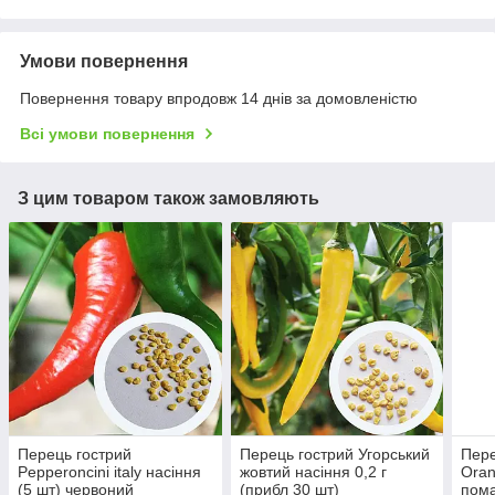
Умови повернення
Повернення товару впродовж 14 днів за домовленістю
Всі умови повернення
З цим товаром також замовляють
Перець гострий
Перець гострий Угорський
Пере
Pepperoncini italy насіння
жовтий насіння 0,2 г
Oran
(5 шт) червоний
(прибл 30 шт)
пом