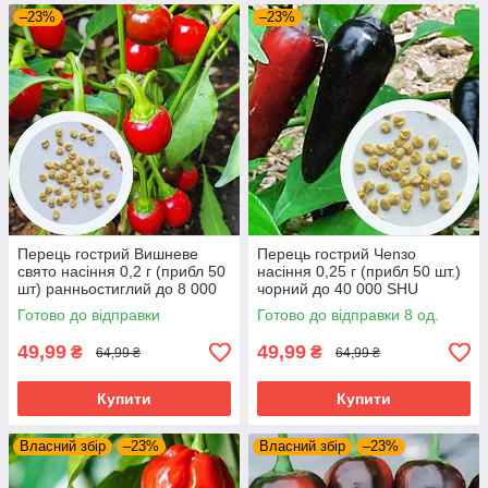
–23%
–23%
Перець гострий Вишневе
Перець гострий Чenзо
свято насіння 0,2 г (прибл 50
насіння 0,25 г (прибл 50 шт.)
шт) ранньостиглий до 8 000
чорний до 40 000 SHU
SHU
Готово до відправки
Готово до відправки 8 од.
49,99
49,99
₴
₴
64,99 ₴
64,99 ₴
Купити
Купити
Власний збір
–23%
Власний збір
–23%