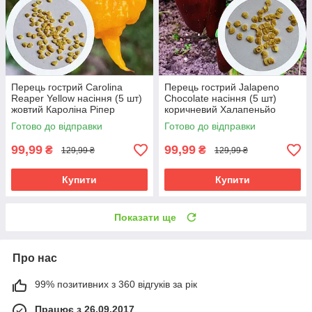
Перець гострий Carolina
Перець гострий Jalapeno
Reaper Yellow насіння (5 шт)
Chocolate насіння (5 шт)
жовтий Кароліна Ріпер
коричневий Халапеньйо
каролінський жнець чілі
шоколадний до 8 000 SHU
Готово до відправки
Готово до відправки
суперхот до 2 200 000 SHU
99,99
99,99
₴
₴
129,99 ₴
129,99 ₴
Купити
Купити
Показати ще
Про нас
99% позитивних з 360 відгуків за рік
Працює з 26.09.2017