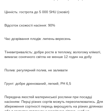
Цінність: гострота до 5 000 SHU (сковіл)
Відсоток схожості насіння: 90%
Час дозрівання плодів: липень-вересень
Тіневитривалість: добре росте в теплому, вологому кліматі,
вимагає сонячного світла не менше 12 годин на добу
Полив: регулярний полив, не заливати
Грунт: добре дренований, легкий, PH 6,5
Передача якостей материнської рослини при посадці
насінням: Перці різних сортів можуть переопилюватись. Для
збереження сортності перець вирощують на різних ділянках
або в закритих теплицях з москітною сіткою, щоб не