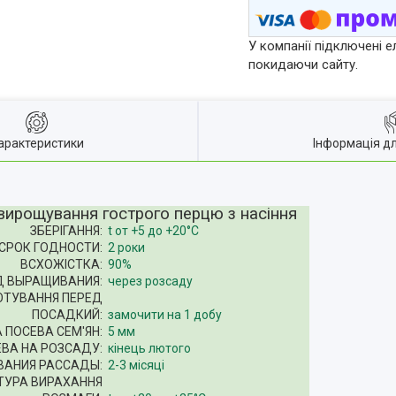
У компанії підключені е
покидаючи сайту.
арактеристики
Інформація д
 вирощування гострого перцю з насіння
ЗБЕРІГАННЯ:
t от +5 до +20°C
СРОК ГОДНОСТИ:
2 роки
ВСХОЖІСТКА:
90%
 ВЫРАЩИВАНИЯ:
через розсаду
ОТУВАННЯ ПЕРЕД
ПОСАДКИЙ:
замочити на 1 добу
А ПОСЕВА СЕМ'ЯН:
5 мм
ВА НА РОЗСАДУ:
кінець лютого
ВАНИЯ РАССАДЫ:
2-3 місяці
ТУРА ВИРАХАННЯ