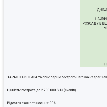
ДНІЄЙ
НАЙВИ
РОЗСАДУ В ВІ
М
П
ХАРАКТЕРИСТИКА та опис перцю гострого Carolina Reaper Yel
Цінність: гострота до 2 200 000 SHU (сковіл)
Відсоток схожості насіння: 90%