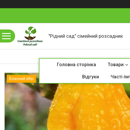
"Рідний сад" сімейний розсадник
Головна сторінка
Товари
Відгуки
Часті пи
Власний збір