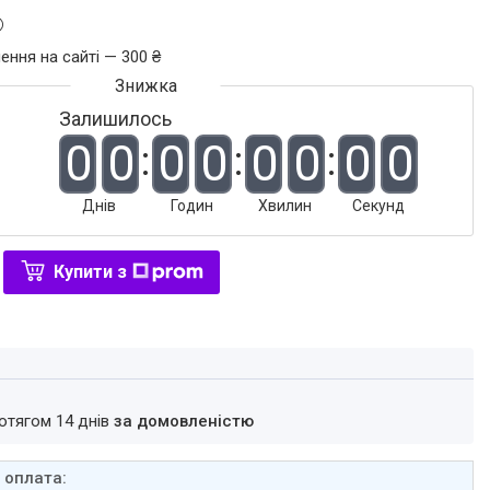
ення на сайті — 300 ₴
Залишилось
0
0
0
0
0
0
0
0
Днів
Годин
Хвилин
Секунд
Купити з
ротягом 14 днів
за домовленістю