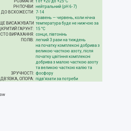
РОЗМАГИ:
t от +20 до +25°C
PH ПОЧВИ:
нейтральний (pH 6-7)
 ДО ВСХОЖЕСТИ:
7-14
травень — червень, коли нічна
ЩЕ ВИСАЖУВАТИ
температура буде не нижчою за
ДКРИТИЙ ГАРУНТ:
15 °C
ІСТО ВИРАХАННЯ:
сонце, півтонінь
ПОЛІВ:
легкий 3 рази на тиждень
на початку комплексні добрива з
великою часткою азоту, після
початку цвітіння комплексні
добрива з малою часткою азоту
та великою часткою калію та
ЗРУЧНОСТІ:
фосфору
ІДВ'ЯЗКА, ОПОРА:
підв'язати за потреби
low