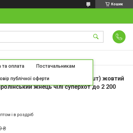
Кошик
 та оплата
Постачальникам
arolina Reaper Yellow насіння (5 шт) жовтий
овір публічної оферти
аролінський жнець чілі суперхот до 2 200
птом і в роздріб
9 ₴