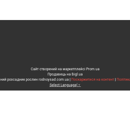
Сайт створений на маркетплейсі
Prom.ua
Продавець на Bigl.ua
"Рідний сад" сімейний розсадник рослин rodnoysad.com.ua |
Поскаржитися на контент
|
Політик
Select Language
▼