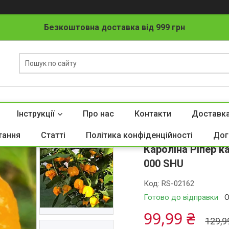
Безкоштовна доставка від 999 грн
Інструкції
Про нас
Контакти
Доставка
Перець гострий C
тання
Статті
Політика конфіденційності
Дог
Кароліна Ріпер к
000 SHU
Код:
RS-02162
Готово до відправки
О
99,99 ₴
129,9