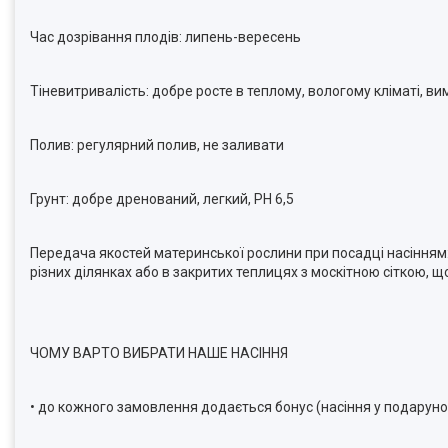
Час дозрівання плодів: липень-вересень
Тіневитривалість: добре росте в теплому, вологому кліматі, в
Полив: регулярний полив, не заливати
Грунт: добре дренований, легкий, PH 6,5
Передача якостей материнської рослини при посадці насінням
різних ділянках або в закритих теплицях з москітною сіткою, 
ЧОМУ ВАРТО ВИБРАТИ НАШЕ НАСІННЯ
• до кожного замовлення додається бонус (насіння у подаруно