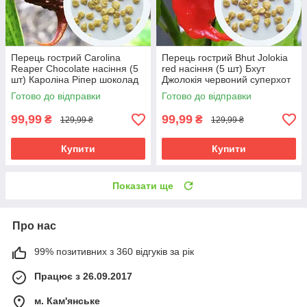
Перець гострий Carolina
Перець гострий Bhut Jolokia
Reaper Chocolate насіння (5
red насіння (5 шт) Бхут
шт) Кароліна Ріпер шоколад
Джолокія червоний суперхот
каролінський жнець чілі
до 1 000 000 SHU
Готово до відправки
Готово до відправки
суперхот до 2 200 000 SHU
99,99
99,99
₴
₴
129,99 ₴
129,99 ₴
Купити
Купити
Показати ще
Про нас
99% позитивних з 360 відгуків за рік
Працює з 26.09.2017
м. Кам'янське