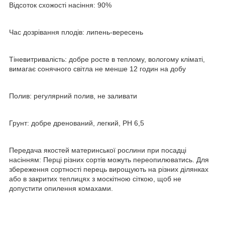
Відсоток схожості насіння: 90%
Час дозрівання плодів: липень-вересень
Тіневитривалість: добре росте в теплому, вологому кліматі,
вимагає сонячного світла не менше 12 годин на добу
Полив: регулярний полив, не заливати
Грунт: добре дренований, легкий, PH 6,5
Передача якостей материнської рослини при посадці
насінням: Перці різних сортів можуть переопилюватись. Для
збереження сортності перець вирощують на різних ділянках
або в закритих теплицях з москітною сіткою, щоб не
допустити опилення комахами.