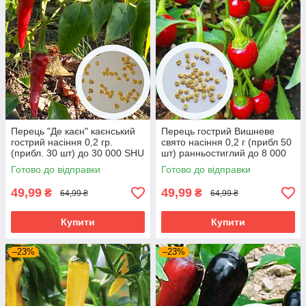
Перець "Де каєн" каєнський
Перець гострий Вишневе
гострий насіння 0,2 гр.
свято насіння 0,2 г (прибл 50
(прибл. 30 шт) до 30 000 SHU
шт) ранньостиглий до 8 000
SHU
Готово до відправки
Готово до відправки
49,99
49,99
₴
₴
64,99 ₴
64,99 ₴
Купити
Купити
–23%
–23%