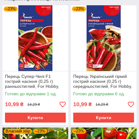
–23%
–23%
Перець Супер-Чилі F1
Перець Український гіркий
гострий насіння (0,25 г)
гострий насіння (0,25 г)
ранньостиглий, For Hobby,
середньостиглий, For Hobby,
TM GL Seeds
TM GL Seeds
Готово до відправки 1 од.
Готово до відправки 6 од.
10,99
10,99
₴
₴
14,29 ₴
14,29 ₴
Купити
Купити
Власний збір
–23%
–23%