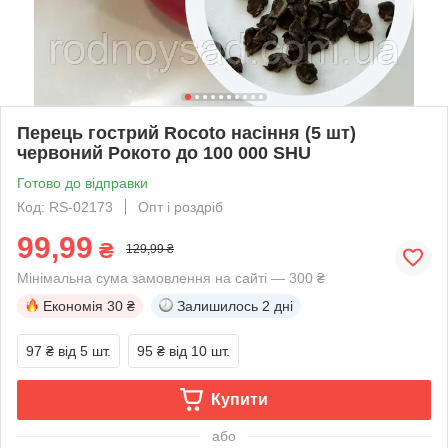
Перець гострий Rocoto насіння (5 шт)
червоний Рокото до 100 000 SHU
Готово до відправки
Код: RS-02173
Опт і роздріб
99,99
₴
129,99 ₴
Мінімальна сума замовлення на сайті — 300 ₴
Економія
30 ₴
Залишилось
2 дні
97 ₴
від 5 шт.
95 ₴
від 10 шт.
Купити
або