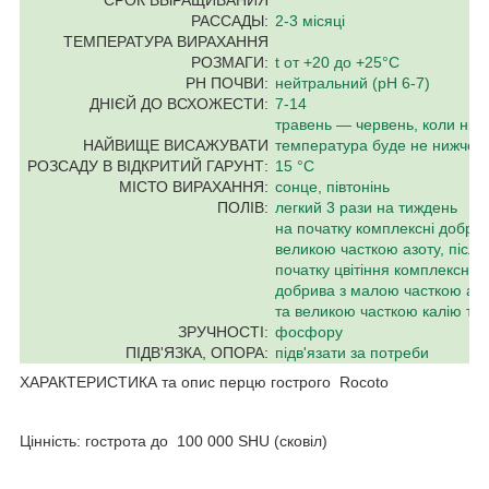
РАССАДЫ:
2-3 місяці
ТЕМПЕРАТУРА ВИРАХАННЯ
РОЗМАГИ:
t от +20 до +25°C
PH ПОЧВИ:
нейтральний (pH 6-7)
ДНІЄЙ ДО ВСХОЖЕСТИ:
7-14
травень — червень, коли нічн
НАЙВИЩЕ ВИСАЖУВАТИ
температура буде не нижчою
РОЗСАДУ В ВІДКРИТИЙ ГАРУНТ:
15 °C
МІСТО ВИРАХАННЯ:
сонце, півтонінь
ПОЛІВ:
легкий 3 рази на тиждень
на початку комплексні добрив
великою часткою азоту, після
початку цвітіння комплексні
добрива з малою часткою азо
та великою часткою калію та
ЗРУЧНОСТІ:
фосфору
ПІДВ'ЯЗКА, ОПОРА:
підв'язати за потреби
ХАРАКТЕРИСТИКА та опис перцю гострого Rocoto
Цінність: гострота до 100 000 SHU (сковіл)