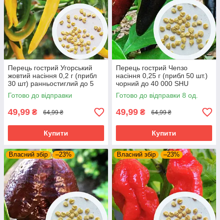
Перець гострий Угорський
Перець гострий Чenзо
жовтий насіння 0,2 г (прибл
насіння 0,25 г (прибл 50 шт.)
30 шт) ранньостиглий до 5
чорний до 40 000 SHU
000 SHU
Готово до відправки
Готово до відправки 8 од.
49,99
49,99
₴
₴
64,99 ₴
64,99 ₴
Купити
Купити
Власний збір
–23%
Власний збір
–23%