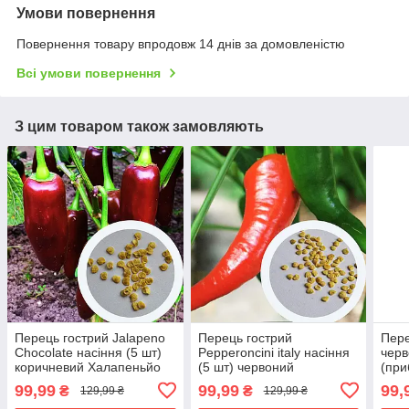
Умови повернення
Повернення товару впродовж 14 днів за домовленістю
Всі умови повернення
З цим товаром також замовляють
Перець гострий Jalapeno
Перець гострий
Пер
Chocolate насіння (5 шт)
Pepperoncini italy насіння
черв
коричневий Халапеньйо
(5 шт) червоний
(при
шоколадний до 8 000 SHU
Пепперончіні до 500 SHU
red)
99,99
99,99
99,
₴
₴
129,99 ₴
129,99 ₴
SHU