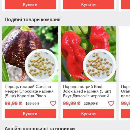
Купити
Купити
Подібні товари компанії
Перець гострий Carolina
Перець гострий Bhut
Пере
Reaper Chocolate насіння
Jolokia red насіння (5 шт)
Oran
(5 шт) Кароліна Ріпер
Бхут Джолокія червоний
пом
шоколад каролінський
суперхот до 1 000
чілі
99,99
99,99
99,
₴
₴
129,99 ₴
129,99 ₴
жнець чілі суперхот до 2
000 SHU
SHU
200 000 SHU
Купити
Купити
Акційні пропозиції та новинки