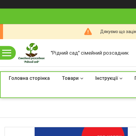
Дякуємо що зацік
"Рідний сад" сімейний розсадник
Головна сторінка
Товари
Інструкції