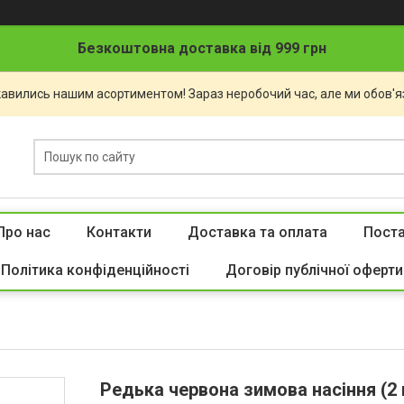
Безкоштовна доставка від 999 грн
авились нашим асортиментом! Зараз неробочий час, але ми обов'яз
Про нас
Контакти
Доставка та оплата
Пост
Політика конфіденційності
Договір публічної оферти
Редька червона зимова насіння (2 