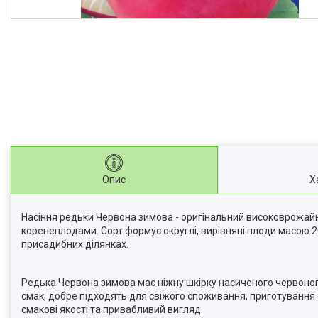
Опис
Х
Насіння редьки Червона зимова - оригінальний високоврожайн
коренеплодами. Сорт формує округлі, вирівняні плоди масою 
присадибних ділянках.
Редька Червона зимова має ніжну шкірку насиченого червоного
смак, добре підходять для свіжого споживання, приготування с
смакові якості та привабливий вигляд.