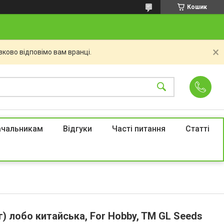
Кошик
ково відповімо вам вранці.
ачальникам
Відгуки
Часті питання
Статті
г) лобо китайська, For Hobby, TM GL Seeds