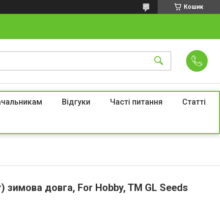
Кошик
ачальникам
Відгуки
Часті питання
Статті
г) зимова довга, For Hobby, TM GL Seeds