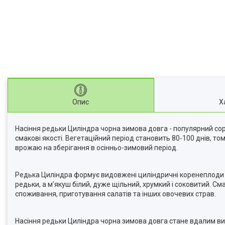
Опис
Х
Насіння редьки Циліндра чорна зимова довга - популярний сорт
смакові якості. Вегетаційний період становить 80-100 днів, т
врожаю на зберігання в осінньо-зимовий період.
Редька Циліндра формує видовжені циліндричні коренеплоди з
редьки, а м’якуш білий, дуже щільний, хрумкий і соковитий. С
споживання, приготування салатів та інших овочевих страв.
Насіння редьки Циліндра чорна зимова довга стане вдалим ви