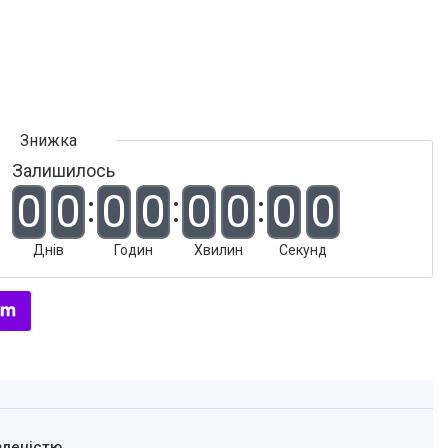
Залишилось
0
0
0
0
0
0
0
0
Днів
Годин
Хвилин
Секунд
вленістю