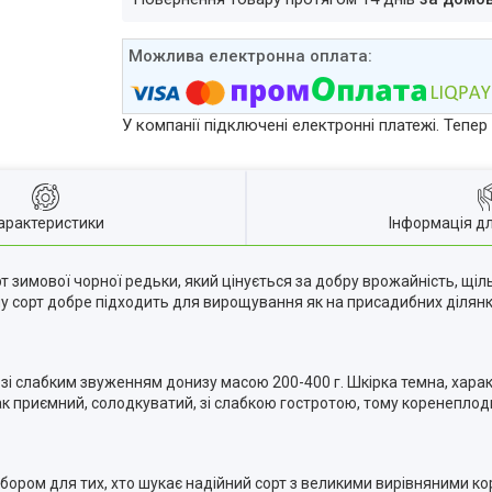
У компанії підключені електронні платежі. Тепе
арактеристики
Інформація д
 зимової чорної редьки, який цінується за добру врожайність, щіль
ому сорт добре підходить для вирощування як на присадибних ділянк
і слабким звуженням донизу масою 200-400 г. Шкірка темна, харак
мак приємний, солодкуватий, зі слабкою гостротою, тому коренепло
бором для тих, хто шукає надійний сорт з великими вирівняними 