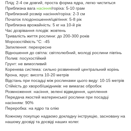
Плід: 2-4 см довгий, проста форма ядра, легко чиститься
Приблизна вага
насіння
/горіха: 5-10 грам
Приблизний розмір насіння/горіха: 2-3 см
Початок плодоношення/цвітіння: 5-8 рік
Приблизна врожайність: 5 кг на 10-й рік
Час дозрівання плодів: жовтень
Тривалість життя рослини: до 200-300 років
Морозостійкість °C: -45
Запилення: перехресне
Відношення до світла: світлолюбний, молоді рослини півтінь
Полив: посухостійкий
Грунт: не вимогливий
Коренева система: сильно розвинений центральний корінь
Крона, ярус: висота 10-20 метрів
Відстань при посадці між рослинами цього виду: 10-15 метрів
Стійкість до хвороб/шкідників: не вимагає обробок
Розмноження: насіння, зелені відведення, щеплення
Передача якостей материнської рослини при посадці
насінням: 90%
Переробка: на ядро ​​та олію
Кожному покупцю надаємо докладну інструкцію, засновану на
нашому досвіді та досвіді наших колег.