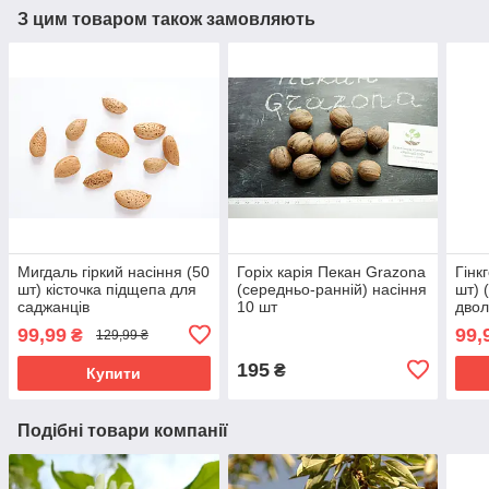
З цим товаром також замовляють
Мигдаль гіркий насіння (50
Горіх карія Пекан Grazona
Гінк
шт) кісточка підщепа для
(середньо-ранній) насіння
шт) 
саджанців
10 шт
двол
99,99
99,
₴
129,99 ₴
195
₴
Купити
Подібні товари компанії