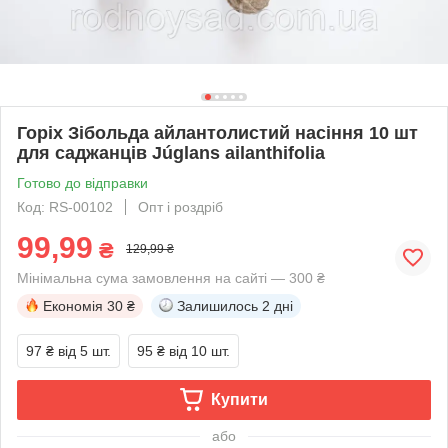
Горіх Зібольда айлантолистий насіння 10 шт
для саджанців Júglans ailanthifolia
Готово до відправки
Код: RS-00102
Опт і роздріб
99,99
₴
129,99 ₴
Мінімальна сума замовлення на сайті — 300 ₴
Економія
30 ₴
Залишилось
2 дні
97 ₴
від 5 шт.
95 ₴
від 10 шт.
Купити
або