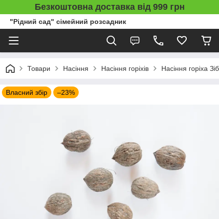
Безкоштовна доставка від 999 грн
"Рідний сад" сімейний розсадник
Товари
Насіння
Насіння горіхів
Насіння горіха Зі
Власний збір
–23%