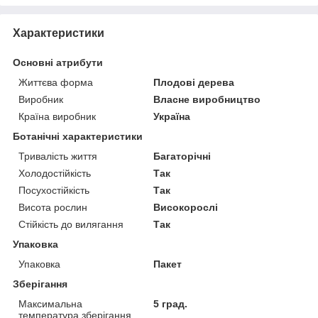
Характеристики
Основні атрибути
Життєва форма
Плодові дерева
Виробник
Власне виробництво
Країна виробник
Україна
Ботанічні характеристики
Тривалість життя
Багаторічні
Холодостійкість
Так
Посухостійкість
Так
Висота рослин
Високорослі
Стійкість до вилягання
Так
Упаковка
Упаковка
Пакет
Зберігання
Максимальна
5 град.
температура зберігання