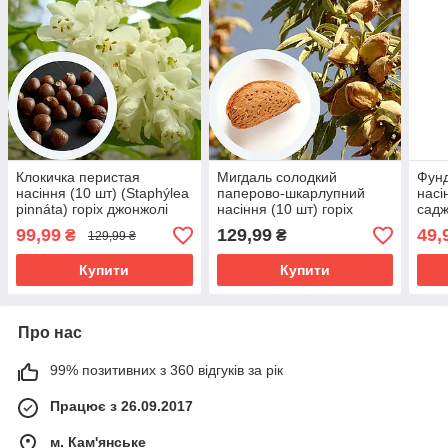
Клокичка перистая
Мигдаль солодкий
Фунд
насіння (10 шт) (Staphýlea
паперово-шкарлупний
насі
pinnáta) горіх джонжолі
насіння (10 шт) горіх
садж
європейський
ліщи
99,99
129,99
49,
₴
₴
129,99 ₴
садж
Купити
Купити
Про нас
99% позитивних з 360 відгуків за рік
Працює з 26.09.2017
м. Кам'янське