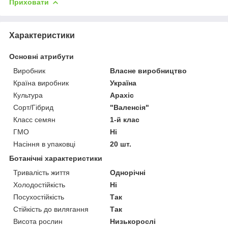
Приховати
Характеристики
Основні атрибути
Виробник
Власне виробництво
Країна виробник
Україна
Культура
Арахіс
Сорт/Гібрид
"Валенсія"
Класс семян
1-й клас
ГМО
Ні
Насіння в упаковці
20 шт.
Ботанічні характеристики
Тривалість життя
Однорічні
Холодостійкість
Ні
Посухостійкість
Так
Стійкість до вилягання
Так
Висота рослин
Низькорослі