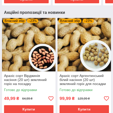
Акційні пропозиції та новинки
Власний збір
–23%
Власний збір
–23%
Арахіс сорт Вірджинія
Арахіс сорт Аргентинський
насіння (20 шт) земляний
білий насіння (20 шт)
горіх на посадку
земляний горіх для посадки
Готово до відправки
Готово до відправки
49,99
99,99
₴
₴
64,99 ₴
129,99 ₴
Купити
Купити