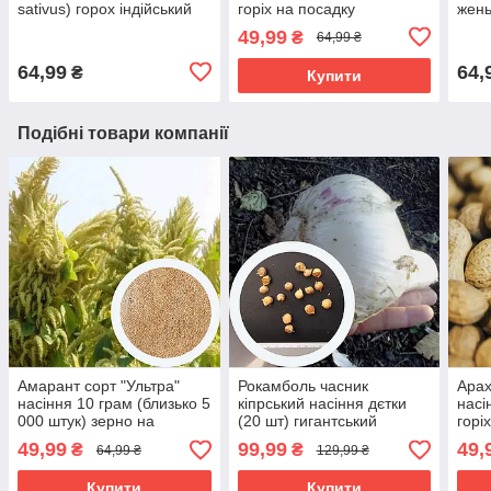
sativus) горох індійський
горіх на посадку
жень
плаский горошок
ашв
49,99
₴
64,99 ₴
64,99
64,
₴
Купити
Подібні товари компанії
Амарант сорт "Ультра"
Рокамболь часник
Арах
насіння 10 грам (близько 5
кіпрський насіння дєтки
насі
000 штук) зерно на
(20 шт) гигантський
горі
посадку ранньостиглий
слонячий цибуля-часник
49,99
99,99
49,
₴
₴
64,99 ₴
129,99 ₴
гігант на посадку
Купити
Купити