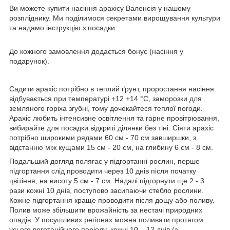
Ви можете купити насіння арахісу Валенсія у нашому
розпліднику. Ми поділимося секретами вирощування культури
та надамо інструкцію з посадки.
До кожного замовлення додається бонус (насіння у
подарунок).
Садити арахіс потрібно в теплий ґрунт, проростання насіння
відбувається при температурі +12 +14 °C, заморозки для
земляного горіха згубні, тому дочекайтеся теплої погоди.
Арахіс любить інтенсивне освітлення та гарне провітрювання,
вибирайте для посадки відкриті ділянки без тіні. Сіяти арахіс
потрібно широкими рядами 60 см - 70 см завширшки, з
відстанню між кущами 15 см - 20 см, на глибину 6 см - 8 см.
Подальший догляд полягає у підгортанні рослин, перше
підгортання слід проводити через 10 днів після початку
цвітіння, на висоту 5 см - 7 см. Надалі підгорнути ще 2 - 3
рази кожні 10 днів, поступово засипаючи стебло рослини.
Кожне підгортання краще проводити після дощу або поливу.
Полив може збільшити врожайність за нестачі природних
опадів. У посушливих регіонах можна поливати протягом
усього вегетаційного періоду, кожні 10 – 12 днів (з