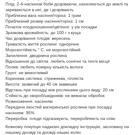
Плід: 2-4-насіннєві боби дозріваючи, нахиляються до землі та
зариваються в неї, де і дозрівають
Приблизна вага насіння/горіха: 1 грам
Приблизний розмір насіння/горіха: 1 см
Початок плодоношення/цвітіння: у рік посадки
Зразкова врожайність: до 100 г з куща
Час дозрівання плодів: вересень
Тривалість життя рослини: однорічне
Морозостійкість ° C: не морозостійкий
Запилення: дводомна рослина
Відношення до світла: любить сонячні та теплі місця
Полив: любить помірну кількість вологи
Грунт: не вимогливий
Коренева система: стрижнева, гілляста
Висота: зазвичай до 40 см заввишки
Відстань при посадці між рослинами цього виду: 20 см
Стійкість до хвороб/шкідників: не вимагає обробок
Розмноження: насінням
Передача якостей материнської рослини при посадці
насінням: 95%
Переробка: плоди підсмажують, переробляють на олію
Кожному покупцю надаємо докладну інструкцію, засновану на
нашому досвіді та досвіді наших колег.