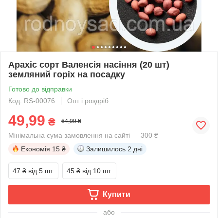
Арахіс сорт Валенсія насіння (20 шт)
земляний горіх на посадку
Готово до відправки
Код: RS-00076
Опт і роздріб
49,99
₴
64,99 ₴
Мінімальна сума замовлення на сайті — 300 ₴
Економія
15 ₴
Залишилось
2 дні
47 ₴
від 5 шт.
45 ₴
від 10 шт.
Купити
або