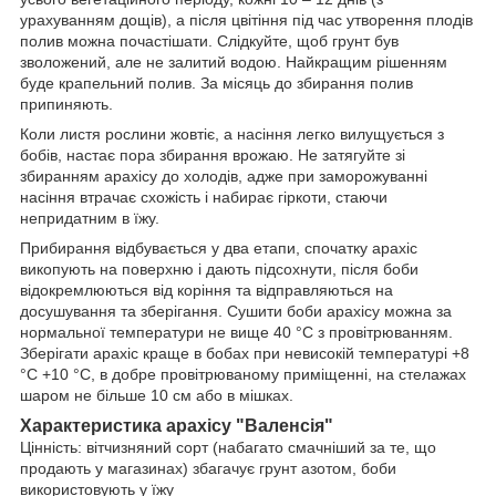
урахуванням дощів), а після цвітіння під час утворення плодів
полив можна почастішати. Слідкуйте, щоб грунт був
зволожений, але не залитий водою. Найкращим рішенням
буде крапельний полив. За місяць до збирання полив
припиняють.
Коли листя рослини жовтіє, а насіння легко вилущується з
бобів, настає пора збирання врожаю. Не затягуйте зі
збиранням арахісу до холодів, адже при заморожуванні
насіння втрачає схожість і набирає гіркоти, стаючи
непридатним в їжу.
Прибирання відбувається у два етапи, спочатку арахіс
викопують на поверхню і дають підсохнути, після боби
відокремлюються від коріння та відправляються на
досушування та зберігання. Сушити боби арахісу можна за
нормальної температури не вище 40 °C з провітрюванням.
Зберігати арахіс краще в бобах при невисокій температурі +8
°C +10 °C, в добре провітрюваному приміщенні, на стелажах
шаром не більше 10 см або в мішках.
Характеристика арахісу "Валенсія"
Цінність: вітчизняний сорт (набагато смачніший за те, що
продають у магазинах) збагачує грунт азотом, боби
використовують у їжу