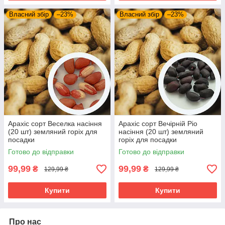
Власний збір
–23%
Власний збір
–23%
Арахіс сорт Веселка насіння
Арахіс сорт Вечірній Ріо
(20 шт) земляний горіх для
насіння (20 шт) земляний
посадки
горіх для посадки
Готово до відправки
Готово до відправки
99,99
99,99
₴
₴
129,99 ₴
129,99 ₴
Купити
Купити
Про нас