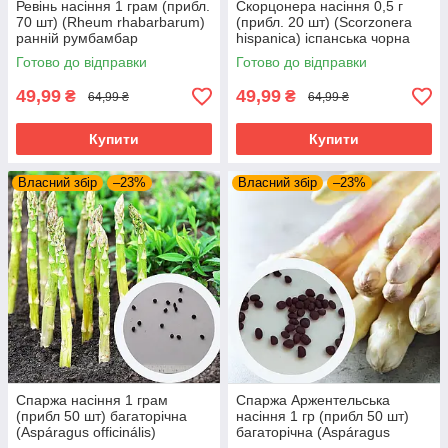
Ревінь насіння 1 грам (прибл.
Скорцонера насіння 0,5 г
70 шт) (Rheum rhabarbarum)
(прибл. 20 шт) (Scorzonera
ранній румбамбар
hispanica) іспанська чорна
морква козелець солодкий
Готово до відправки
Готово до відправки
корінь
49,99
49,99
₴
₴
64,99 ₴
64,99 ₴
Купити
Купити
Власний збір
–23%
Власний збір
–23%
Спаржа насіння 1 грам
Спаржа Аржентельська
(прибл 50 шт) багаторічна
насіння 1 гр (прибл 50 шт)
(Aspáragus officinális)
багаторічна (Aspáragus