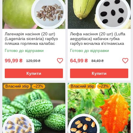
Лагенарія насіння (20 шт)
Люфа насіння (20 шт) (Luffa
(Lagenária sicerária) гарбуз
aegyptiaca) кабачок губка
пляшка горлянка калабас
гарбуз мочалка в'єтнамська
огірок індійський кабачок
люфа єгипетський огірок
Готово до відправки
Готово до відправки
в'етнамський калебас
99,99
64,99
₴
₴
129,99 ₴
84,49 ₴
Купити
Купити
Власний збір
–23%
Власний збір
–23%