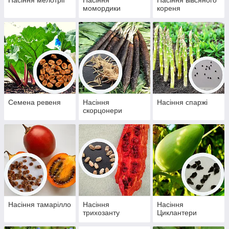
Насіння мелотрії
Насіння
Насіння вівсяного
момордики
кореня
Семена ревеня
Насіння
Насіння спаржі
скорцонери
Насіння тамарілло
Насіння
Насіння
трихозанту
Циклантери