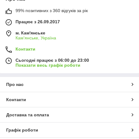
Не втрачайте можливості створити унікальний сад або
підвіконня з екзотичними та рідкісними рослинами.
99% позитивних з 360 відгуків за рік
Замовляйте насіння екзотичних та рідкісних рослин в
інтернет магазині "Рідний Сад" вже сьогодні!
Працює з 26.09.2017
м. Кам'янське
Кам'янське, Україна
Контакти
Сьогодні працює з 06:00 до 23:00
Показати весь графік роботи
Про нас
Контакти
Доставка та оплата
Графік роботи