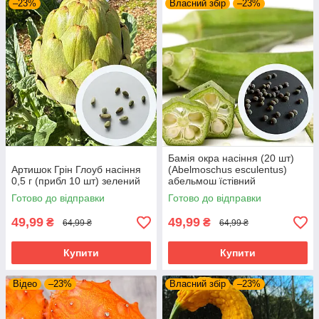
–23%
Власний збір
–23%
Бамія окра насіння (20 шт)
Артишок Грін Глоуб насіння
(Abelmoschus esculentus)
0,5 г (прибл 10 шт) зелений
абельмош їстівний
Готово до відправки
Готово до відправки
49,99
49,99
₴
₴
64,99 ₴
64,99 ₴
Купити
Купити
Відео
–23%
Власний збір
–23%