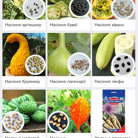
Насіння артишоку
Насіння бамії
Насіння ківано
Насіння Крукнеку
Насіння лагенарії
Насіння люфи