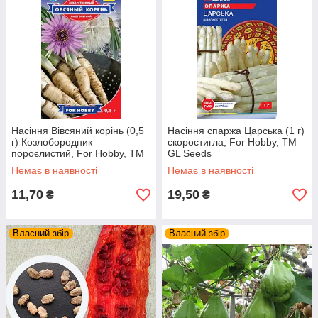
Насіння Вiвсяний корінь (0,5
Насіння спаржа Царська (1 г)
г) Козлобородник
скоростигла, For Hobby, TM
пороєлистий, For Hobby, TM
GL Seeds
GL Seeds
Немає в наявності
Немає в наявності
11,70
19,50
₴
₴
Власний збір
Власний збір