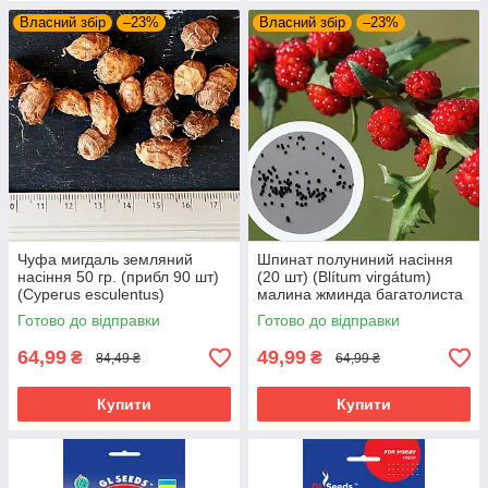
Власний збір
–23%
Власний збір
–23%
Чуфа мигдаль земляний
Шпинат полуниний насіння
насіння 50 гр. (прибл 90 шт)
(20 шт) (Blítum virgátum)
(Cyperus esculentus)
малина жминда багатолиста
тигровий горіх смикавець
лобода
Готово до відправки
Готово до відправки
64,99
49,99
₴
₴
84,49 ₴
64,99 ₴
Купити
Купити