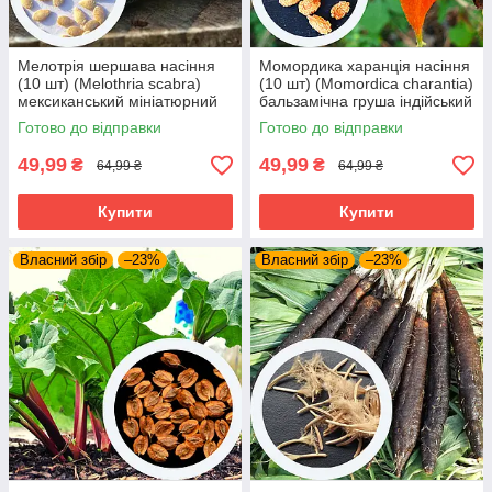
Мелотрія шершава насіння
Момордика харанція насіння
(10 шт) (Melothria scabra)
(10 шт) (Momordica charantia)
мексиканський мініатюрний
бальзамічна груша індійський
кавун кукамелон
гранат жовтий огірок скажена
Готово до відправки
Готово до відправки
диня
49,99
49,99
₴
₴
64,99 ₴
64,99 ₴
Купити
Купити
Власний збір
–23%
Власний збір
–23%