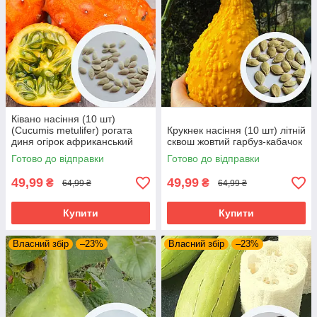
Ківано насіння (10 шт)
(Cucumis metulifer) рогата
Крукнек насіння (10 шт) літній
диня огірок африканський
сквош жовтий гарбуз-кабачок
Готово до відправки
Готово до відправки
49,99
49,99
₴
₴
64,99 ₴
64,99 ₴
Купити
Купити
Власний збір
–23%
Власний збір
–23%