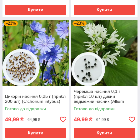
Купити
Купити
–23%
–23%
Черемша насіння 0,1 г
Цикорій насіння 0,25 г (прибл
(прибл 10 шт) дикий
200 шт) (Cіchorіum іntybus)
ведмежий часник (Allіum
ursіnum)
Готово до відправки
Готово до відправки
49,99
49,99
₴
₴
64,99 ₴
64,99 ₴
Купити
Купити