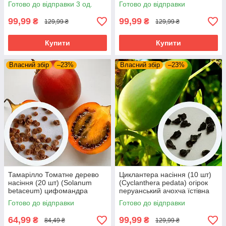
аспарагус садовий заячий
officinális) французська
Готово до відправки 3 од.
Готово до відправки
холодок
аспарагус садовий
99,99
99,99
₴
₴
129,99 ₴
129,99 ₴
Купити
Купити
Власний збір
–23%
Власний збір
–23%
Тамарілло Томатне дерево
Циклантера насіння (10 шт)
насіння (20 шт) (Solanum
(Cyclanthera pedata) огірок
betaceum) цифомандра
перуанський ачохча їстівна
Cyphomandra помідорне
Готово до відправки
Готово до відправки
дерево тамарильйо
тамаморо паслін
64,99
99,99
₴
₴
84,49 ₴
129,99 ₴