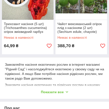
Трихозант насіння (5 шт)
Чайот мексиканський огірок
(Trichosanthes cucumerina)
плід з насінням (2 шт)
огірок змієвидний гарбуз
(Sechium edule, chayote)
зміїний
Немає в наявності
Немає в наявності
64,99
388,70
₴
₴
Замовляйте насіння екзотичних рослин в інтернет магазині
"Рідний Сад" і насолоджуйтеся екзотикою у своєму саду чи на
підвіконні. А якщо Вам потрібне насіння рідкісних рослин, ми
також радо Вам допоможемо.
Замовити насіння екзотичних та рідкісних рослин в нашому
інтернет магазині легко. Все, що Вам потрібно зробити, це
Показати все
додати товар у кошик та оформити замовлення. Ми
гарантуємо якість нашого насіння та швидку доставку до
будь-якої точки України.
Про нас